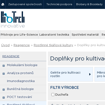
Zastupované společnosti
Technická podpora
Biobary & Biosklady
Přístroje pro Life-Science
Laboratorní technika
Spotřební materiál
Re
Úvod
»
Reagencie
»
Rostlinné tkáňové kultury
»
Doplňky pro kultiv
REAGENCIE
Doplňky pro kultivac
Molekulární biologie
Gelrite pro kultivaci
Mikr
Analýza proteinů
rostlin
pro k
Imunodiagnostika
FILTR VÝROBCE
Buněčná biologie
Duchefa
POCT testování
Rostlinné tkáňové