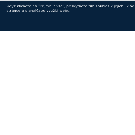
Když kliknete na “Přijmout vše”, poskytnete tím souhlas k jejich ukl
stránce a s analýzou využití webu.