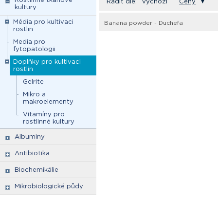
Řadit dle:
Výchozí
Ceny
▼
kultury
Média pro kultivaci
Banana powder - Duchefa
rostlin
Media pro
fytopatologii
Doplňky pro kultivaci
rostlin
Gelrite
Mikro a
makroelementy
Vitamíny pro
rostlinné kultury
Albuminy
Antibiotika
Biochemikálie
Mikrobiologické půdy