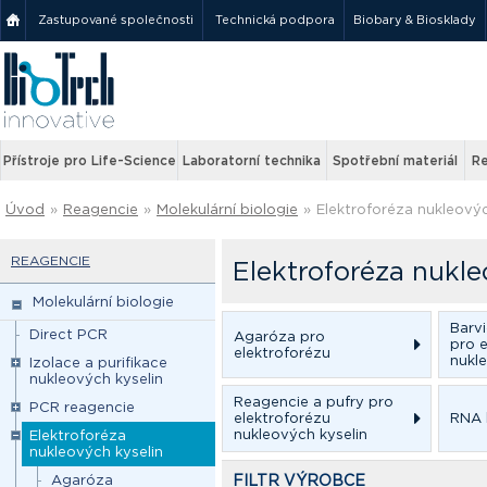
Zastupované společnosti
Technická podpora
Biobary & Biosklady
Přístroje pro Life-Science
Laboratorní technika
Spotřební materiál
Re
Úvod
»
Reagencie
»
Molekulární biologie
»
Elektroforéza nukleovýc
REAGENCIE
Elektroforéza nukle
Molekulární biologie
Barvi
Direct PCR
Agaróza pro
pro 
elektroforézu
nukl
Izolace a purifikace
nukleových kyselin
Reagencie a pufry pro
PCR reagencie
elektroforézu
RNA 
nukleových kyselin
Elektroforéza
nukleových kyselin
Agaróza
FILTR VÝROBCE