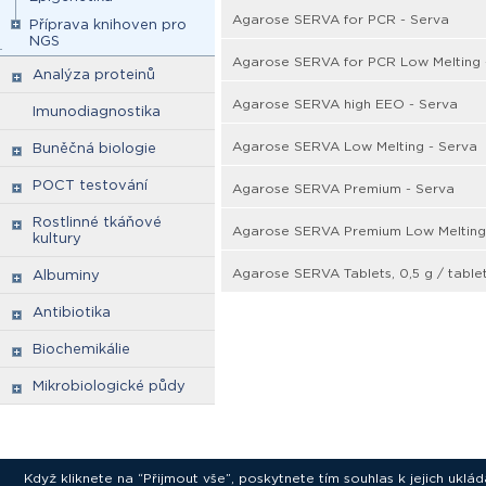
Agarose SERVA for PCR - Serva
Příprava knihoven pro
NGS
Agarose SERVA for PCR Low Melting 
Analýza proteinů
Agarose SERVA high EEO - Serva
Imunodiagnostika
Agarose SERVA Low Melting - Serva
Buněčná biologie
POCT testování
Agarose SERVA Premium - Serva
Rostlinné tkáňové
Agarose SERVA Premium Low Melting
kultury
Agarose SERVA Tablets, 0,5 g / table
Albuminy
Antibiotika
Biochemikálie
Mikrobiologické půdy
Když kliknete na “Přijmout vše”, poskytnete tím souhlas k jejich ukl