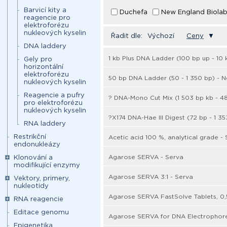
Barvicí kity a
Duchefa
New England Biola
reagencie pro
elektroforézu
nukleových kyselin
Řadit dle:
Výchozí
Ceny
▼
DNA laddery
1 kb Plus DNA Ladder (100 bp up - 10
Gely pro
horizontální
elektroforézu
50 bp DNA Ladder (50 - 1 350 bp) - 
nukleových kyselin
Reagencie a pufry
? DNA-Mono Cut Mix (1 503 bp kb - 4
pro elektroforézu
nukleových kyselin
?X174 DNA-Hae III Digest (72 bp - 1 3
RNA laddery
Restrikční
Acetic acid 100 %, analytical grade -
endonukleázy
Agarose SERVA - Serva
Klonování a
modifikující enzymy
Agarose SERVA 3:1 - Serva
Vektory, primery,
nukleotidy
Agarose SERVA FastSolve Tablets, 0,5
RNA reagencie
Editace genomu
Agarose SERVA for DNA Electrophore
Epigenetika