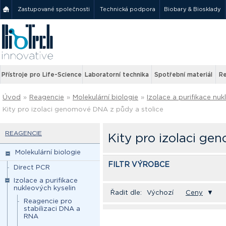
Zastupované společnosti
Technická podpora
Biobary & Biosklady
Přístroje pro Life-Science
Laboratorní technika
Spotřební materiál
Re
Úvod
»
Reagencie
»
Molekulární biologie
»
Izolace a purifikace nuk
Kity pro izolaci genomové DNA z půdy a stolice
REAGENCIE
Kity pro izolaci ge
Molekulární biologie
FILTR VÝROBCE
Direct PCR
Izolace a purifikace
nukleových kyselin
Řadit dle:
Výchozí
Ceny
▼
Reagencie pro
stabilizaci DNA a
RNA