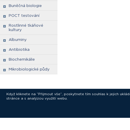
Buněčná biologie
POCT testování
Rostlinné tkáňové
kultury
Albuminy
Antibiotika
Biochemikálie
Mikrobiologické půdy
Když kliknete na “Přijmout vše”, poskytnete tím souhlas k jejich ukl
stránce a s analýzou využití webu.