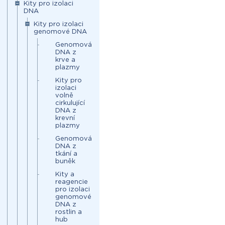
Kity pro izolaci
DNA
Kity pro izolaci
genomové DNA
Genomová
DNA z
krve a
plazmy
Kity pro
izolaci
volně
cirkulující
DNA z
krevní
plazmy
Genomová
DNA z
tkání a
buněk
Kity a
reagencie
pro izolaci
genomové
DNA z
rostlin a
hub