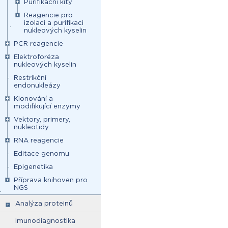
Purifikační kity
Reagencie pro
izolaci a purifikaci
nukleových kyselin
PCR reagencie
Elektroforéza
nukleových kyselin
Restrikční
endonukleázy
Klonování a
modifikující enzymy
Vektory, primery,
nukleotidy
RNA reagencie
Editace genomu
Epigenetika
Příprava knihoven pro
NGS
Analýza proteinů
Imunodiagnostika