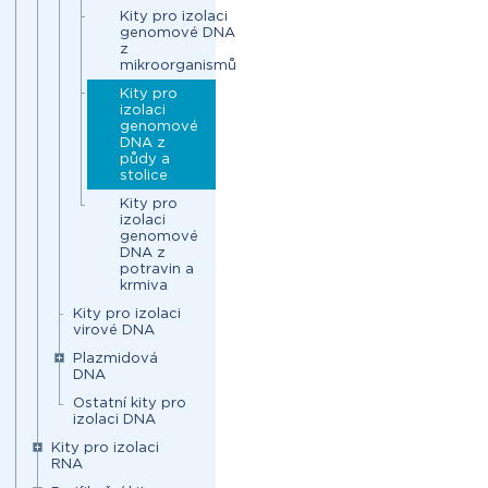
Kity pro izolaci
genomové DNA
z
mikroorganismů
Kity pro
izolaci
genomové
DNA z
půdy a
stolice
Kity pro
izolaci
genomové
DNA z
potravin a
krmiva
Kity pro izolaci
virové DNA
Plazmidová
DNA
Ostatní kity pro
izolaci DNA
Kity pro izolaci
RNA