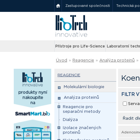
Zastupované společnosti
Technická p
Přístroje pro Life-Science
Laboratorní tech
Úvod
»
Reagencie
»
Analýza proteinů
»
REAGENCIE
Koen
Molekulární biologie
FILTR 
Analýza proteinů
Serva
Reagencie pro
separační metody
Řadit dl
Dialýza
Izolace značených
Adenosine
proteinů