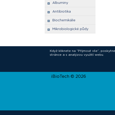
Albuminy
Antibiotika
Biochemikálie
Mikrobiologické půdy
Když kliknete na “Přijmout vše”, poskytn
stránce a s analýzou využití webu.
In
iBioTech © 2026