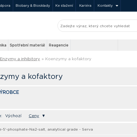
odpora
Biobary & Biosklady
Ke stažení
Kariéra
Kontakty
nika
Spotřební materiál
Reagencie
Enzymy a inhibitory
»
Koenzymy a kofaktory
zymy a kofaktory
VÝROBCE
e:
Výchozí
Ceny
▼
-5'-phosphate-Na2-salt, analytical grade - Serva