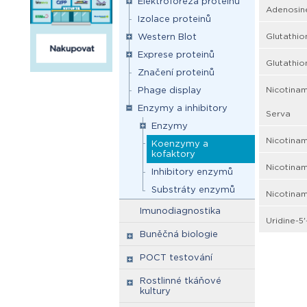
Elektroforéza proteinů
Adenosine
Izolace proteinů
Glutathio
Western Blot
Exprese proteinů
Glutathio
Značení proteinů
Nicotinam
Phage display
Enzymy a inhibitory
Serva
Enzymy
Nicotinam
Koenzymy a
kofaktory
Nicotinam
Inhibitory enzymů
Substráty enzymů
Nicotinam
Imunodiagnostika
Uridine-5
Buněčná biologie
POCT testování
Rostlinné tkáňové
kultury