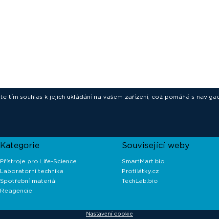
ete tím souhlas k jejich ukládání na vašem zařízení, což pomáhá s navigac
novative technologies for your laborat
Kategorie
Související weby
Přístroje pro Life-Science
SmartMart.bio
Laboratorní technika
Protilátky.cz
Spotřební materiál
TechLab.bio
Reagencie
Nastavení cookie