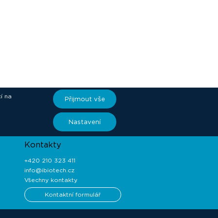
í na
Přijmout vše
ory
Nastavení
Kontakty
+420 210 323 411
info@ibiotech.cz
Všechny kontakty
Kontaktní formulář