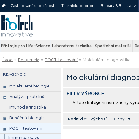
Zastupované společnosti
Technická podpora
Biobary & Biosklady
Přístroje pro Life-Science
Laboratorní technika
Spotřební materiál
Re
Úvod
»
Reagencie
»
POCT testování
»
Molekulární diagnostika
REAGENCIE
Molekulární diagnos
Molekulární biologie
FILTR VÝROBCE
Analýza proteinů
V této kategorii není žádný výr
Imunodiagnostika
Buněčná biologie
Řadit dle:
Výchozí
Ceny
▼
POCT testování
Immunoassays