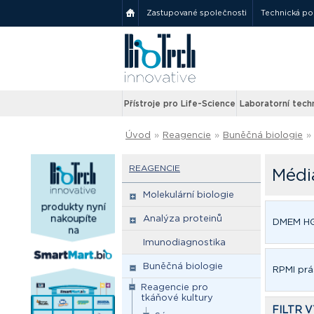
Zastupované společnosti
Technická p
Přístroje pro Life-Science
Laboratorní tech
Úvod
»
Reagencie
»
Buněčná biologie
»
REAGENCIE
Médi
Molekulární biologie
Analýza proteinů
DMEM HG
Imunodiagnostika
Buněčná biologie
RPMI pr
Reagencie pro
tkáňové kultury
FILTR 