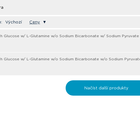
ra
e:
Výchozí
Ceny
▼
h Glucose w/ L-Glutamine w/o Sodium Bicarbonate w/ Sodium Pyruvate 
h Glucose w/ L-Glutamine w/o Sodium Bicarbonate w/o Sodium Pyruvat
Načíst další produkty