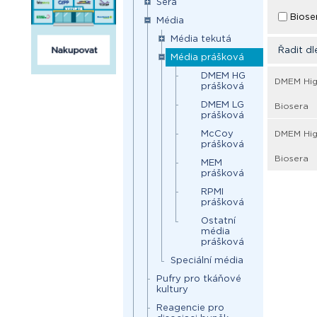
Séra
Biose
Média
Média tekutá
Řadit dl
Média prášková
DMEM HG
DMEM Hig
prášková
DMEM LG
Biosera
prášková
McCoy
DMEM Hig
prášková
Biosera
MEM
prášková
RPMI
prášková
Ostatní
média
prášková
Speciální média
Pufry pro tkáňové
kultury
Reagencie pro