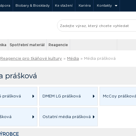
odpora
Biobary & Biosklady
Ke stažení
Kariéra
Kontakty
nika
Spotřební materiál
Reagencie
Reagencie pro tkáňové kultury
»
Média
»
Média prášková
a prášková
 prášková
DMEM LG prášková
McCoy práškov
ášková
Ostatní média prášková
VÝROBCE