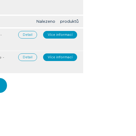
Nalezeno produktů
-
Detail
Více informací
e -
Detail
Více informací