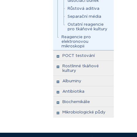
disociaci buněk
Růstová aditiva
Separační média
Ostatní reagencie
pro tkáňové kultury
Reagencie pro
elektronovou
mikroskopii
POCT testování
Rostlinné tkáňové
kultury
Albuminy
Antibiotika
Biochemikálie
Mikrobiologické půdy