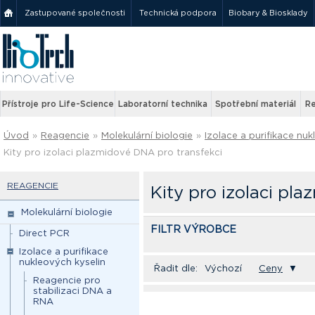
Zastupované společnosti
Technická podpora
Biobary & Biosklady
Přístroje pro Life-Science
Laboratorní technika
Spotřební materiál
Re
Úvod
»
Reagencie
»
Molekulární biologie
»
Izolace a purifikace nuk
Kity pro izolaci plazmidové DNA pro transfekci
REAGENCIE
Kity pro izolaci pl
Molekulární biologie
FILTR VÝROBCE
Direct PCR
Izolace a purifikace
nukleových kyselin
Řadit dle:
Výchozí
Ceny
▼
Reagencie pro
stabilizaci DNA a
RNA