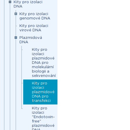
Kity pro izolaci
DNA
Kity pro izolaci
genomové DNA
Kity pro izolaci
virové DNA
Plazmidová
DNA
Kity pro
izolaci
plazmidové
DNA pro
molekulární
biologii a
sekvenování
Kity pro
izolaci
plazmidové
DNA pro
transfekci
Kity pro
izolaci
"Endotoxin-
free"
plazmidové
DNA