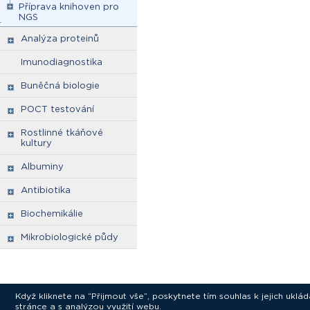
Příprava knihoven pro
NGS
Analýza proteinů
Imunodiagnostika
Buněčná biologie
POCT testování
Rostlinné tkáňové
kultury
Albuminy
Antibiotika
Biochemikálie
Mikrobiologické půdy
Když kliknete na “Přijmout vše”, poskytnete tím souhlas k jejich ukl
stránce a s analýzou využití webu.