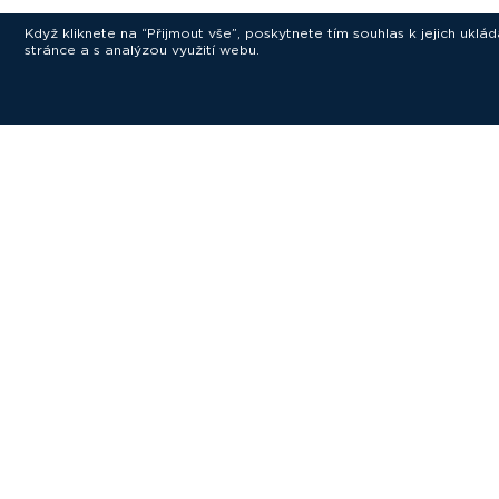
Když kliknete na “Přijmout vše”, poskytnete tím souhlas k jejich ukl
stránce a s analýzou využití webu.