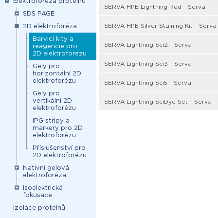
Elektroforéza proteinů
SERVA HPE Lightning Red - Serva
SDS PAGE
SERVA HPE Silver Staining Kit - Serva
2D elektroforéza
Barvicí kity a
SERVA Lightning Sci2 - Serva
reagencie pro
2D elektroforézu
SERVA Lightning Sci3 - Serva
Gely pro
horizontální 2D
elektroforézu
SERVA Lightning Sci5 - Serva
Gely pro
vertikální 2D
SERVA Lightning SciDye Set - Serva
elektroforézu
IPG stripy a
markery pro 2D
elektroforézu
Příslušenství pro
2D elektroforézu
Nativní gelová
elektroforéza
Isoelektrická
fokusace
Izolace proteinů