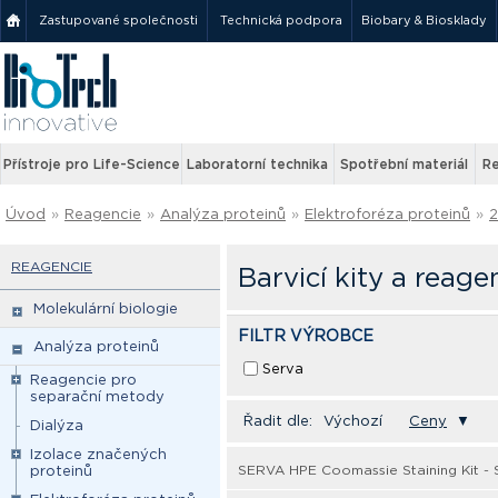
Zastupované společnosti
Technická podpora
Biobary & Biosklady
Přístroje pro Life-Science
Laboratorní technika
Spotřební materiál
Re
Úvod
»
Reagencie
»
Analýza proteinů
»
Elektroforéza proteinů
»
2
REAGENCIE
Barvicí kity a reage
Molekulární biologie
FILTR VÝROBCE
Analýza proteinů
Serva
Reagencie pro
separační metody
Řadit dle:
Výchozí
Ceny
▼
Dialýza
Izolace značených
SERVA HPE Coomassie Staining Kit - 
proteinů