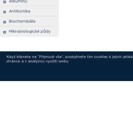
Albuminy
Antibiotika
Biochemikálie
Mikrobiologické půdy
Když kliknete na “Přijmout vše”, poskytnete tím souhlas k jejich ukl
stránce a s analýzou využití webu.