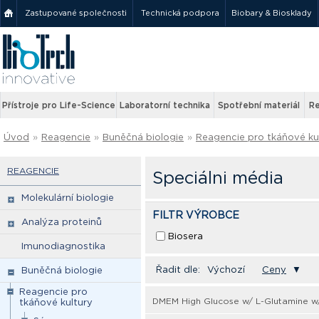
Zastupované společnosti
Technická podpora
Biobary & Biosklady
Přístroje pro Life-Science
Laboratorní technika
Spotřební materiál
Re
Úvod
»
Reagencie
»
Buněčná biologie
»
Reagencie pro tkáňové ku
REAGENCIE
Speciálni média
Molekulární biologie
FILTR VÝROBCE
Analýza proteinů
Biosera
Imunodiagnostika
Řadit dle:
Výchozí
Ceny
▼
Buněčná biologie
Reagencie pro
DMEM High Glucose w/ L-Glutamine w
tkáňové kultury