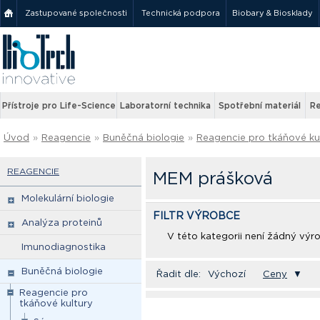
Zastupované společnosti
Technická podpora
Biobary & Biosklady
Přístroje pro Life-Science
Laboratorní technika
Spotřební materiál
Re
Úvod
»
Reagencie
»
Buněčná biologie
»
Reagencie pro tkáňové ku
REAGENCIE
MEM prášková
Molekulární biologie
FILTR VÝROBCE
Analýza proteinů
V této kategorii není žádný výr
Imunodiagnostika
Buněčná biologie
Řadit dle:
Výchozí
Ceny
▼
Reagencie pro
tkáňové kultury