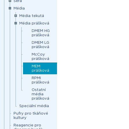
Séra
Média
Média tekutá
Média prášková
DMEM HG
prášková
DMEM LG
prášková
McCoy
prášková
MEM
prášková
RPMI
prášková
Ostatní
média
prášková
Speciální média
Pufry pro tkáňové
kultury
Reagencie pro