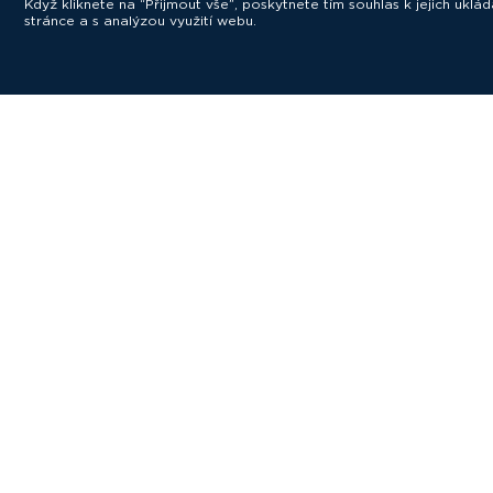
Když kliknete na “Přijmout vše”, poskytnete tím souhlas k jejich ukl
stránce a s analýzou využití webu.