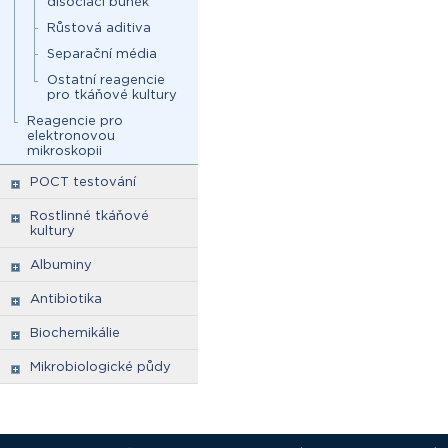
disociaci buněk
Růstová aditiva
Separační média
Ostatní reagencie
pro tkáňové kultury
Reagencie pro
elektronovou
mikroskopii
POCT testování
Rostlinné tkáňové
kultury
Albuminy
Antibiotika
Biochemikálie
Mikrobiologické půdy