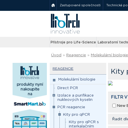
Zastupované společnosti
Technická p
Přístroje pro Life-Science
Laboratorní tech
Úvod
»
Reagencie
»
Molekulární biologie
REAGENCIE
Kity
Molekulární biologie
Direct PCR
Izolace a purifikace
FILTR 
nukleových kyselin
New E
PCR reagencie
Kity pro qPCR
Řadit dl
Kity pro qPCR s
interkalačním