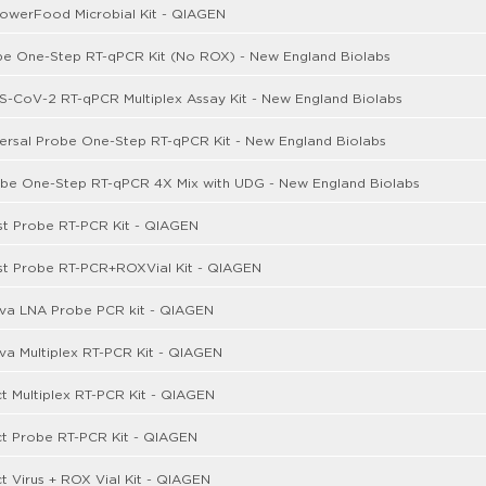
owerFood Microbial Kit - QIAGEN
be One-Step RT-qPCR Kit (No ROX) - New England Biolabs
-CoV-2 RT-qPCR Multiplex Assay Kit - New England Biolabs
ersal Probe One-Step RT-qPCR Kit - New England Biolabs
obe One-Step RT-qPCR 4X Mix with UDG - New England Biolabs
st Probe RT-PCR Kit - QIAGEN
st Probe RT-PCR+ROXVial Kit - QIAGEN
va LNA Probe PCR kit - QIAGEN
a Multiplex RT-PCR Kit - QIAGEN
t Multiplex RT-PCR Kit - QIAGEN
ct Probe RT-PCR Kit - QIAGEN
t Virus + ROX Vial Kit - QIAGEN