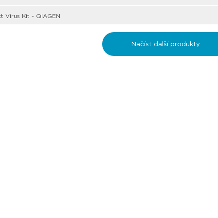
t Virus Kit - QIAGEN
Načíst další produkty