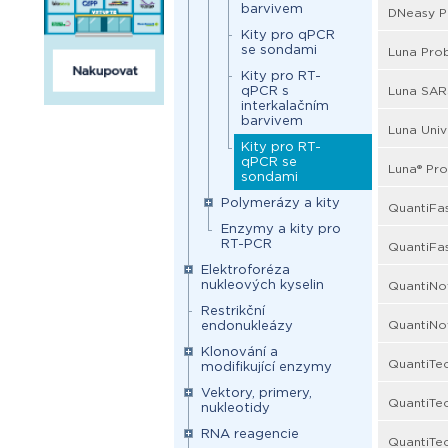
barvivem
DNeasy P
Kity pro qPCR
se sondami
Luna Pro
Kity pro RT-
qPCR s
Luna SARS
interkalačním
barvivem
Luna Univ
Kity pro RT-
qPCR se
Luna® Pr
sondami
Polymerázy a kity
QuantiFa
Enzymy a kity pro
RT-PCR
QuantiFa
Elektroforéza
nukleových kyselin
QuantiNo
Restrikční
QuantiNov
endonukleázy
Klonování a
QuantiTec
modifikující enzymy
Vektory, primery,
QuantiTe
nukleotidy
RNA reagencie
QuantiTec