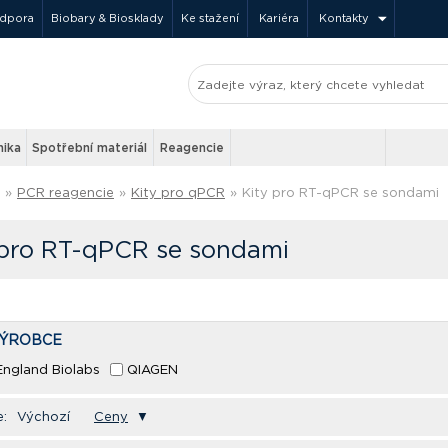
odpora
Biobary & Biosklady
Ke stažení
Kariéra
Kontakty
nika
Spotřební materiál
Reagencie
»
PCR reagencie
»
Kity pro qPCR
»
Kity pro RT-qPCR se sondami
 pro RT-qPCR se sondami
VÝROBCE
ngland Biolabs
QIAGEN
e:
Výchozí
Ceny
▼