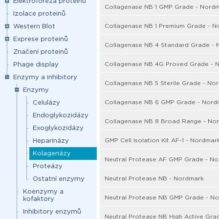
Elektroforéza proteinů
Collagenase NB 1 GMP Grade - Nord
Izolace proteinů
Collagenase NB 1 Premium Grade - N
Western Blot
Exprese proteinů
Collagenase NB 4 Standard Grade -
Značení proteinů
Collagenase NB 4G Proved Grade - 
Phage display
Enzymy a inhibitory
Collagenase NB 5 Sterile Grade - No
Enzymy
Collagenase NB 6 GMP Grade - Nord
Celulázy
Endoglykozidázy
Collagenase NB 8 Broad Range - No
Exoglykozidázy
GMP Cell Isolation Kit AF-1 - Nordmar
Heparinázy
Kolagenázy
Neutral Protease AF GMP Grade - N
Proteázy
Neutral Protease NB - Nordmark
Ostatní enzymy
Koenzymy a
Neutral Protease NB GMP Grade - N
kofaktory
Inhibitory enzymů
Neutral Protease NB High Active Gra