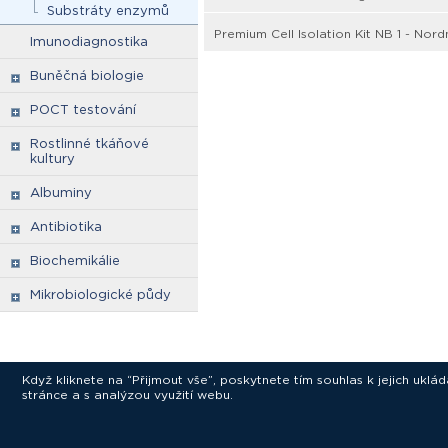
Substráty enzymů
Premium Cell Isolation Kit NB 1 - Nor
Imunodiagnostika
Buněčná biologie
POCT testování
Rostlinné tkáňové
kultury
Albuminy
Antibiotika
Biochemikálie
Mikrobiologické půdy
Když kliknete na “Přijmout vše”, poskytnete tím souhlas k jejich ukl
stránce a s analýzou využití webu.