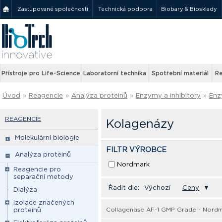
Zastupované společnosti
Technická podpora
Biobary & Biosklady
Přístroje pro Life-Science
Laboratorní technika
Spotřební materiál
Re
Úvod
»
Reagencie
»
Analýza proteinů
»
Enzymy a inhibitory
»
En
REAGENCIE
Kolagenázy
Molekulární biologie
FILTR VÝROBCE
Analýza proteinů
Nordmark
Reagencie pro
separační metody
Řadit dle:
Výchozí
Ceny
▼
Dialýza
Izolace značených
Collagenase AF-1 GMP Grade - Nord
proteinů