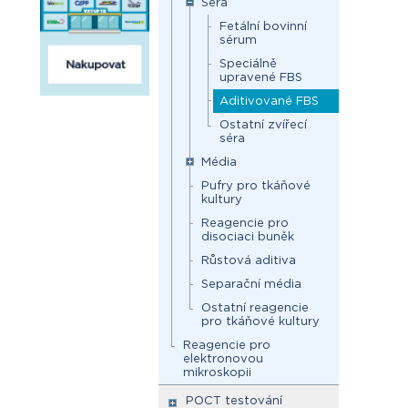
Séra
Fetální bovinní
sérum
Speciálně
upravené FBS
Aditivované FBS
Ostatní zvířecí
séra
Média
Pufry pro tkáňové
kultury
Reagencie pro
disociaci buněk
Růstová aditiva
Separační média
Ostatní reagencie
pro tkáňové kultury
Reagencie pro
elektronovou
mikroskopii
POCT testování