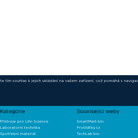
ete tím souhlas k jejich ukládání na vašem zařízení, což pomáhá s navigac
novative technologies for your laborat
Kategorie
Související weby
Přístroje pro Life-Science
SmartMart.bio
Laboratorní technika
Protilátky.cz
Spotřební materiál
TechLab.bio