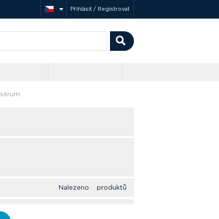
Přihlásit / Registrovat
í sérum
Nalezeno produktů