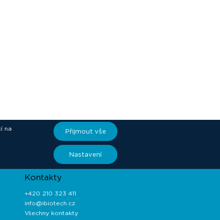
í na
Přijmout vše
ory
Nastavení
Kontakty
+420 210 323 411
info@ibiotech.cz
Všechny kontakty