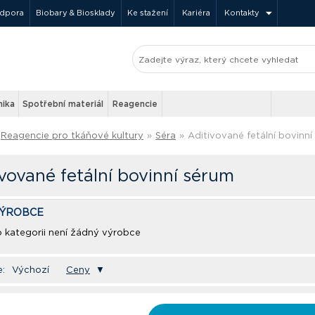
odpora
Biobary & Biosklady
Ke stažení
Kariéra
Kontakty
nika
Spotřební materiál
Reagencie
Reagencie pro tkáňové kultury
»
Séra
»
Aditivované fetální bovinn
vované fetální bovinní sérum
VÝROBCE
o kategorii není žádný výrobce
e:
Výchozí
Ceny
▼