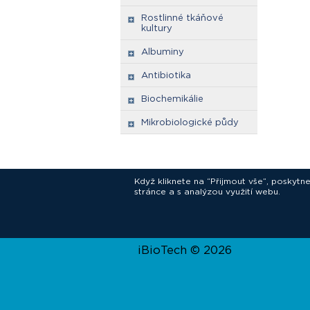
Rostlinné tkáňové
kultury
Albuminy
Antibiotika
Biochemikálie
Mikrobiologické půdy
Když kliknete na “Přijmout vše”, poskytn
stránce a s analýzou využití webu.
In
iBioTech © 2026