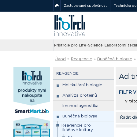
Zastupované společnosti
Technická p
Přístroje pro Life-Science
Laboratorní tech
Úvod
»
Reagencie
»
Buněčná biologie
»
REAGENCIE
Aditi
Molekulární biologie
FILTR 
Analýza proteinů
V tét
Imunodiagnostika
Buněčná biologie
Řadit dl
Reagencie pro
tkáňové kultury