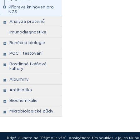
Příprava knihoven pro
NGS
Analýza proteinů
Imunodiagnostika
Buněčná biologie
POCT testování
Rostlinné tkáňové
kultury
Albuminy
Antibiotika
Biochemikálie
Mikrobiologické půdy
Když kliknete na “Přijmout vše”, poskytnete tím souhlas k jejich ukl