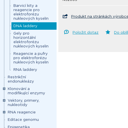
Barvicí kity a
reagencie pro
elektroforézu
Produkt na stránkách výrobc
nukleových kyselin
DNA laddery
Položit dotaz
Do obl
Gely pro
horizontální
elektroforézu
nukleových kyselin
Reagencie a pufry
pro elektroforézu
nukleových kyselin
RNA laddery
Restrikční
endonukleázy
Klonování a
modifikující enzymy
Vektory, primery,
nukleotidy
RNA reagencie
Editace genomu
Epigenetika