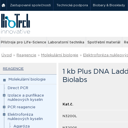
Zastupované společnosti
Technická podpora
Biobary & Biosklady
Přístroje pro Life-Science
Laboratorní technika
Spotřební materiál
Re
Úvod
»
Reagencie
»
Molekulární biologie
»
Elektroforéza nukleovýc
REAGENCIE
1 kb Plus DNA Ladd
Biolabs
Molekulární biologie
Direct PCR
Izolace a purifikace
nukleových kyselin
Kat.č.
PCR reagencie
Elektroforéza
N3200L
nukleových kyselin
Agaróza
N3200S