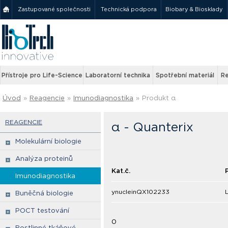
Zastupované společnosti
Technická podpora
Biobary & Biosklady
Přístroje pro Life-Science
Laboratorní technika
Spotřební materiál
Re
Úvod
»
Reagencie
»
Imunodiagnostika
»
Produkt α
REAGENCIE
α - Quanterix
Molekulární biologie
Analýza proteinů
Kat.č.
Imunodiagnostika
ynucleinQX102233
Buněčná biologie
POCT testování
0
Rostlinné tkáňové