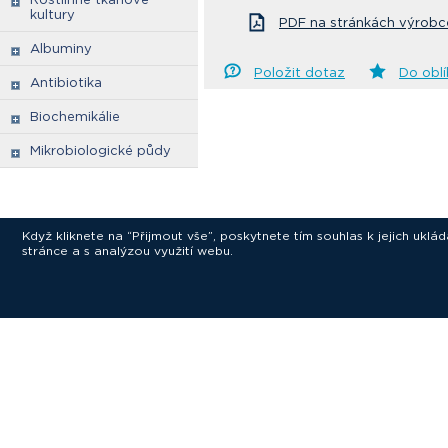
kultury
PDF na stránkách výrobc
Albuminy
Položit dotaz
Do obl
Antibiotika
Biochemikálie
Mikrobiologické půdy
Když kliknete na “Přijmout vše”, poskytnete tím souhlas k jejich ukl
stránce a s analýzou využití webu.