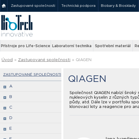
Zastupované společnosti
Technická podpora
Biobary & Biosklady
Přístroje pro Life-Science
Laboratorní technika
Spotřební materiál
Re
Úvod
»
Zastupované společnosti
»
QIAGEN
ZASTUPOVANÉ SPOLEČNOSTI
QIAGEN
A
Společnost QIAGEN nabízí široký so
B
nukleových kyselin z různých typů 
půdy, atd. Dále lze v portfoliu sp
klonovací kity a reagencie pro an
C
D
E
F