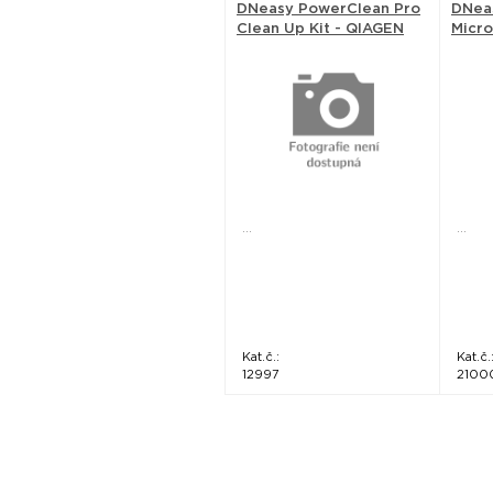
DNeasy PowerClean Pro
DNea
Clean Up Kit - QIAGEN
Micro
...
...
Kat.č.:
Kat.č.
12997
2100