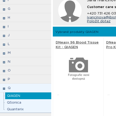
Jana Ivančino
Customer care 
G
+420 731 426 0
ivancinova@ibio
H
Položit dotaz
I
Vybrané produkty QIAGEN
J
DNeasy 96 Blood Tissue
DNea
L
Kit - QIAGEN
Pro K
M
N
O
P
Q
...
...
QIAGEN
QSonica
Quanterix