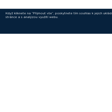
Když kliknete na “Přijmout vše”, poskytnete tím souhlas k jejich ukl
stránce a s analýzou využití webu.