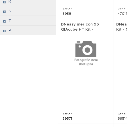
R
Kat.č.:
Kat.č.
S
6958
4701
T
DNeasy mericon 96
DNea
QIAcube HT Kit -
Kit -
V
QIAGEN
...
...
Kat.č.:
Kat.č.
69571
6951