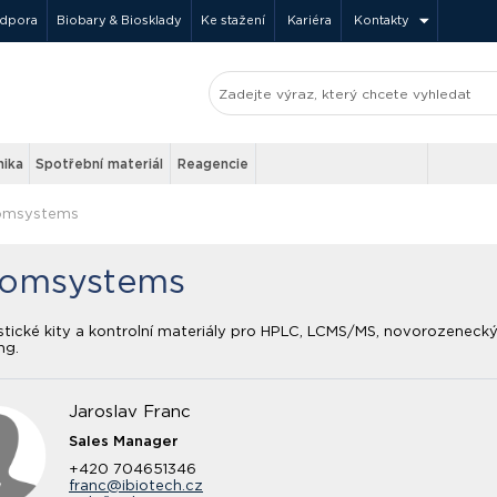
odpora
Biobary & Biosklady
Ke stažení
Kariéra
Kontakty
nika
Spotřební materiál
Reagencie
omsystems
romsystems
tické kity a kontrolní materiály pro HPLC, LCMS/MS, novorozeneck
ng.
Jaroslav Franc
Sales Manager
+420 704651346
franc@ibiotech.cz