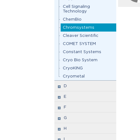
Cell Signaling
Technology
ChemBio
Chromsystems
Cleaver Scientific
COMET SYSTEM
Constant Systems
Cryo Bio System
CryoKING
Cryometal
D
E
F
G
H
I