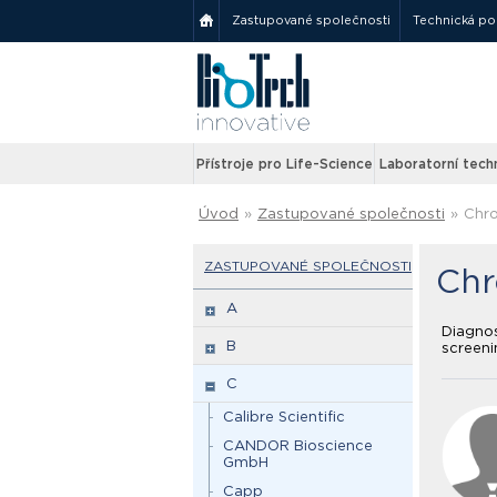
Zastupované společnosti
Technická p
Přístroje pro Life-Science
Laboratorní tech
Úvod
»
Zastupované společnosti
»
Chr
ZASTUPOVANÉ SPOLEČNOSTI
Ch
A
Diagnos
B
screeni
C
Calibre Scientific
CANDOR Bioscience
GmbH
Capp