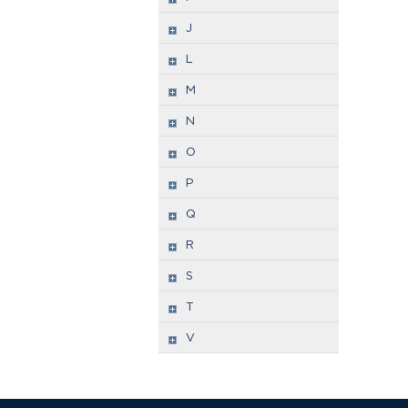
J
L
M
N
O
P
Q
R
S
T
V