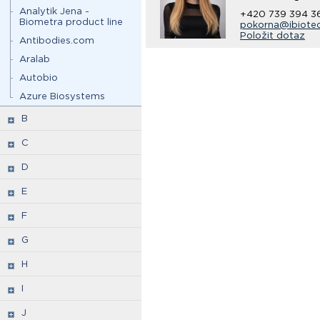
Analytik Jena -
+420 739 394 3
Biometra product line
pokorna@ibiote
Položit dotaz
Antibodies.com
Aralab
Autobio
Azure Biosystems
B
C
D
E
F
G
H
I
J