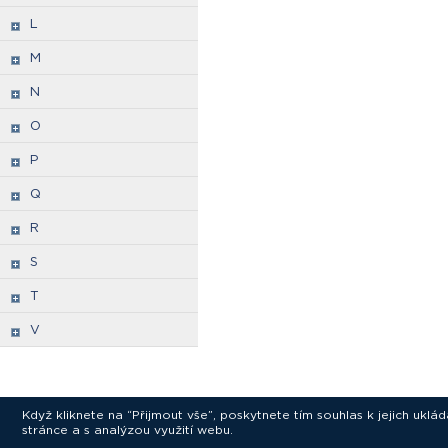
L
M
N
O
P
Q
R
S
T
V
Když kliknete na “Přijmout vše”, poskytnete tím souhlas k jejich ukl
stránce a s analýzou využití webu.