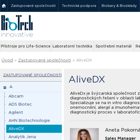
Zastupované společnosti
Technická podpora
Biobary & Biosklady
Přístroje pro Life-Science
Laboratorní technika
Spotřební materiál
Re
Úvod
»
Zastupované společnosti
»
AliveDX
ZASTUPOVANÉ SPOLEČNOSTI
AliveDX
A
AliveDx je švýcarská společnost 
Abcam
diagnostických řešení v oblasti la
Specializuje se na in vitro diagn
ADS Biotec
onemocnění, alergií a imunohemato
diagnostický proces v laboratořích 
Agilent
AHN Biotechnologie
AliveDX
Aneta Pokorn
Analytik Jena
Sales Manager