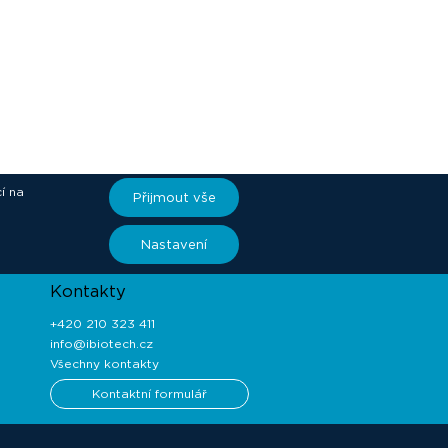
í na
Přijmout vše
ory
Nastavení
Kontakty
+420 210 323 411
info@ibiotech.cz
Všechny kontakty
Kontaktní formulář