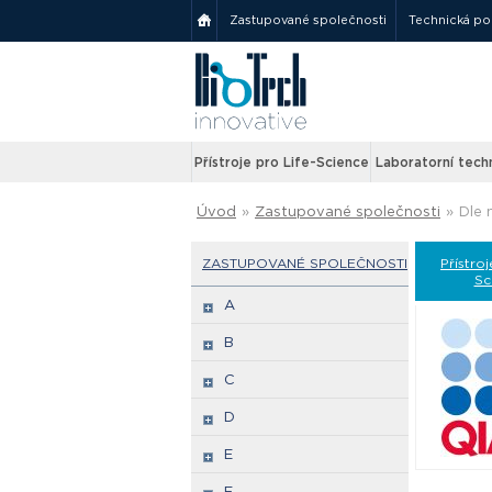
Zastupované společnosti
Technická p
Přístroje pro Life-Science
Laboratorní tech
Úvod
»
Zastupované společnosti
»
Dle 
ZASTUPOVANÉ SPOLEČNOSTI
Přístroj
Sc
A
B
C
D
E
F