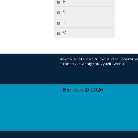
R
S
T
V
Když kliknete na “Přijmout vše”, poskytn
stránce a s analýzou využití webu.
In
iBioTech © 2026