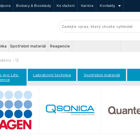
odpora
Biobary & Biosklady
Ke stažení
Kariéra
Kontakty
nika
Spotřební materiál
Reagencie
názvu - Q
e pro Life-
Labratorní technika
Spotřební materiál
ience