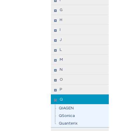
G
H
I
J
L
M
N
O
P
Q
QIAGEN
QSonica
Quanterix