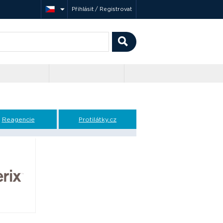
Přihlásit / Registrovat
Reagencie
Protilátky.cz