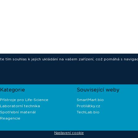
ete tím souhlas k jejich ukládání na vašem zařízení, což pomáhá s navigac
novative technologies for your laborat
Kategorie
Související weby
Přístroje pro Life-Science
SmartMart.bio
Laboratorní technika
Protilátky.cz
Spotřební materiál
TechLab.bio
Reagencie
Nastavení cookie