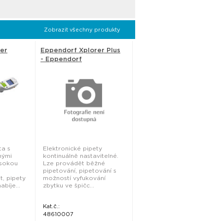
Zobrazit všechny produkty
er
Eppendorf Xplorer Plus
- Eppendorf
ta s
Elektronické pipety
nými
kontinuálně nastavitelné.
ysokou
Lze provádět běžné
pipetování, pipetování s
t, pipety
možností vyfukování
bíje...
zbytku ve špičc...
Kat.č.:
48610007