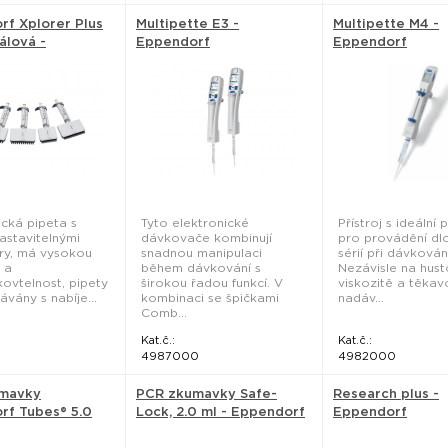
f Xplorer Plus
Multipette E3 -
Multipette M4 -
álová -
Eppendorf
Eppendorf
rf
ická pipeta s
Tyto elektronické
Přístroj s ideální 
astavitelnými
dávkovače kombinují
pro provádění dl
ry, má vysokou
snadnou manipulaci
sérií při dávkován
 a
během dávkování s
Nezávisle na hust
ovtelnost, pipety
širokou řadou funkcí. V
viskozitě a těkav
ávány s nabíje...
kombinaci se špičkami
nadáv...
Comb...
Kat.č.:
Kat.č.:
0
4987000
4982000
mavky
PCR zkumavky Safe-
Research plus -
rf Tubes® 5.0
Lock, 2.0 ml - Eppendorf
Eppendorf
pendorf