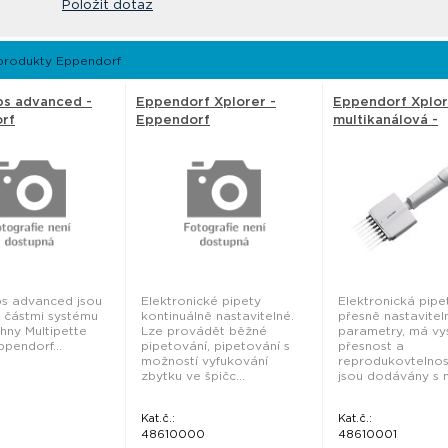
Položit dotaz
produkty Eppendorf
ps advanced -
Eppendorf Xplorer -
Eppendorf Xplor
rf
Eppendorf
multikanálová -
Eppendorf
ps advanced jsou
Elektronické pipety
Elektronická pipe
i částmi systému
kontinuálně nastavitelné.
přesně nastavitel
hny Multipette
Lze provádět běžné
parametry, má v
ppendorf...
pipetování, pipetování s
přesnost a
možností vyfukování
reprodukovtelnos
zbytku ve špičc...
jsou dodávány s na
Kat.č.:
Kat.č.:
48610000
48610001