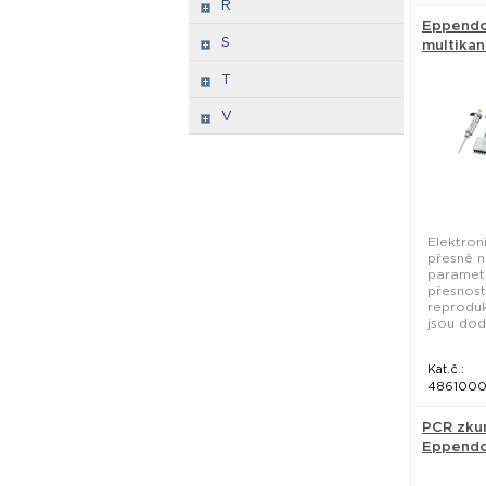
R
Eppendor
S
multikan
Eppendo
T
V
Elektron
přesně n
paramet
přesnost
reproduk
jsou dod
Kat.č.:
486100
PCR zku
Eppendo
mL - Ep