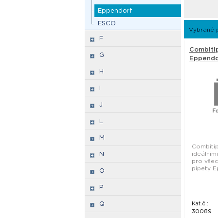
Eppendorf
ESCO
Vybrané 
F
Combiti
G
Eppendo
H
I
J
L
M
Combiti
ideálním
N
pro všec
pipety E
O
P
Q
Kat.č.:
30089