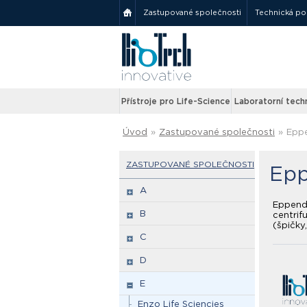
Zastupované společnosti
Technická p
Přístroje pro Life-Science
Laboratorní tech
Úvod
»
Zastupované společnosti
»
Epp
ZASTUPOVANÉ SPOLEČNOSTI
Epp
A
Eppendo
B
centrif
(špičky
C
D
E
Enzo Life Sciencies