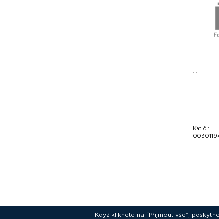
...
Kat.č.:
0030119
Když kliknete na “Přijmout vše”, poskytn