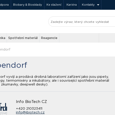
odpora
Biobary & Biosklady
Ke stažení
Kariéra
Kontakty
nika
Spotřební materiál
Reagencie
endorf
endorf
rf vyvíjí a prodává drobná laboratorní zařízení jako jsou pipety,
ugy, termomixéry a inkubátory, ale i související spotřební materiál
, zkumavky, deepwell desky).
Info BioTech CZ
+420 210323411
info@ibiotech.cz