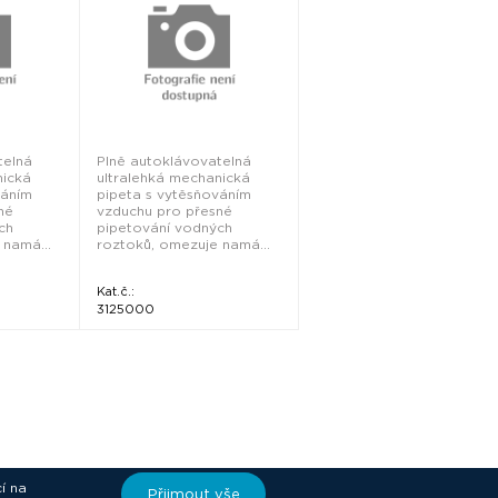
telná
Plně autoklávovatelná
nická
ultralehká mechanická
váním
pipeta s vytěsňováním
né
vzduchu pro přesné
ch
pipetování vodných
 namá...
roztoků, omezuje namá...
Kat.č.:
3125000
í na
Přijmout vše