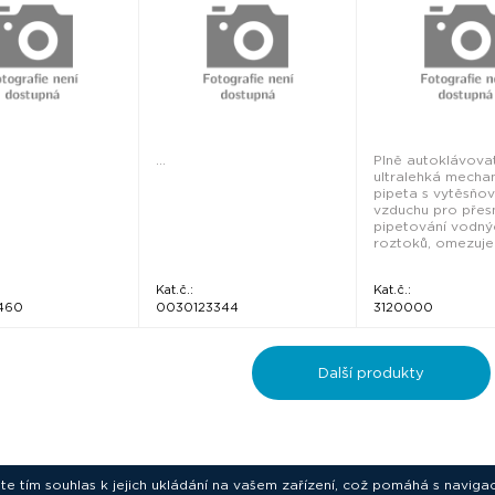
...
Plně autoklávova
ultralehká mecha
pipeta s vytěsňo
vzduchu pro přes
pipetování vodný
roztoků, omezuje
Kat.č.:
Kat.č.:
460
0030123344
3120000
Další produkty
ete tím souhlas k jejich ukládání na vašem zařízení, což pomáhá s navigac