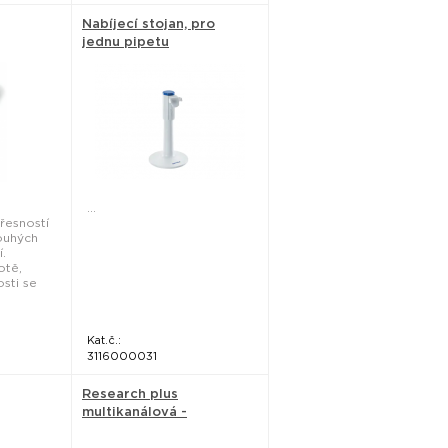
Nabíjecí stojan, pro
jednu pipetu
Xplorer/Xplorer plus -
Eppendorf
...
přesností
ouhých
í.
otě,
osti se
Kat.č.:
3116000031
Research plus
multikanálová -
Eppendorf