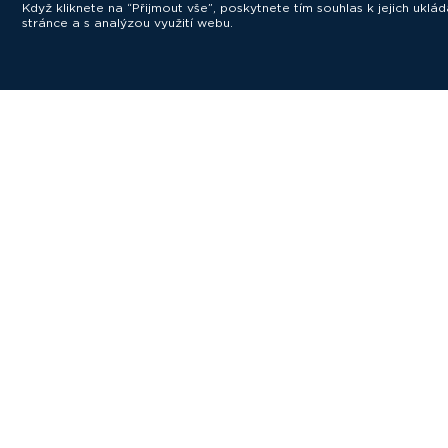
Když kliknete na “Přijmout vše”, poskytnete tím souhlas k jejich ukl
stránce a s analýzou využití webu.