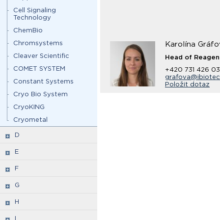
Cell Signaling
Technology
ChemBio
Chromsystems
Karolína Gráfo
Cleaver Scientific
Head of Reagen
COMET SYSTEM
+420 731 426 0
grafova@ibiotec
Constant Systems
Položit dotaz
Cryo Bio System
CryoKING
Cryometal
D
E
F
G
H
I