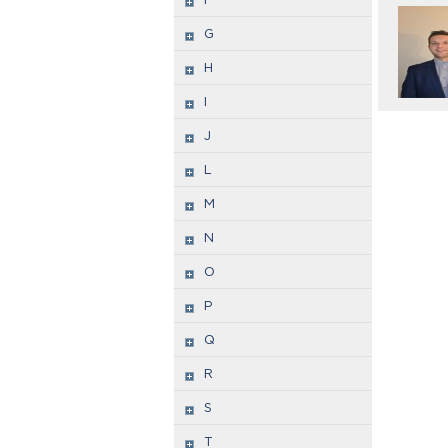
G
H
I
J
L
M
N
O
P
Q
R
S
T