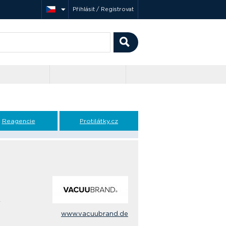
Přihlásit / Registrovat
Reagencie
Protilátky.cz
www.vacuubrand.de