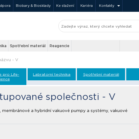
odpora
Biobary & Biosklady
Ke stažení
Kariéra
Kontakty
nika
Spotřební materiál
Reagencie
názvu - V
e pro Life-
Labratorní technika
Spotřební materiál
ience
tupované společnosti - V
é, membránové a hybridní vakuové pumpy a systémy, vakuové
.