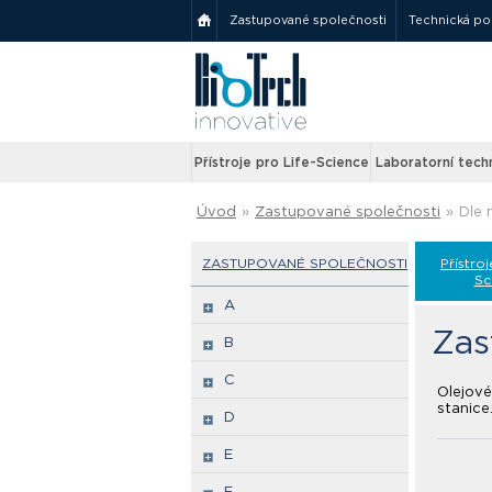
Zastupované společnosti
Technická p
Přístroje pro Life-Science
Laboratorní tech
Úvod
»
Zastupované společnosti
»
Dle 
ZASTUPOVANÉ SPOLEČNOSTI
Přístroj
Sc
A
Zas
B
C
Olejov
stanice
D
E
F