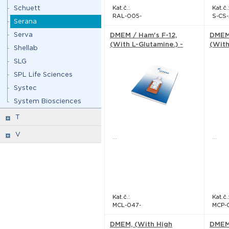
Schuett
Kat.č.:
Kat.č.
RAL-005-
S-CS
Serana
Serva
DMEM / Ham's F-12,
DMEM 
(With L-Glutamine.) -
(With
Shellab
Serana
Sera
SLG
SPL Life Sciences
Systec
System Biosciences
T
V
...
...
Kat.č.:
Kat.č.
MCL-047-
MCP-
DMEM, (With High
DMEM