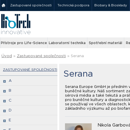
Zastupované společnosti
Technická podpora
Biobary & Biosklady
Přístroje pro Life-Science
Laboratorní technika
Spotřební materiál
Re
Úvod
»
Zastupované společnosti
»
Serana
ZASTUPOVANÉ SPOLEČNOSTI
Serana
A
Serana Europe GmbH je předním 
B
buněčné kultury. Náš sortiment zah
sérová média a také tekutá a prá
pro buněčné kultury a diagnostic
C
se používají ve všech oblastech,
základního výzkumu až po biofar
D
E
Nikola Garbov
F