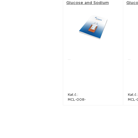
Glucose and Sodium
Gluco
Pyruvate. Without L-
Gluta
Glutamine.) - Serana
...
...
Kat.č.:
Kat.č.
MCL-008-
MCL-