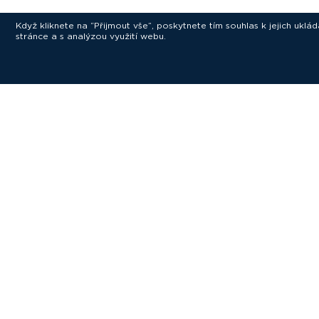
Když kliknete na “Přijmout vše”, poskytnete tím souhlas k jejich ukl
stránce a s analýzou využití webu.