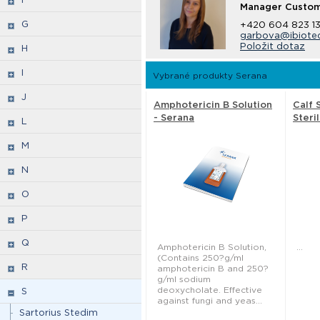
Manager Custom
G
+420 604 823 13
garbova@ibiote
Položit dotaz
H
I
Vybrané produkty Serana
J
Amphotericin B Solution
Calf 
- Serana
Steri
L
(Aust
M
N
O
P
Q
Amphotericin B Solution,
...
(Contains 250?g/ml
R
amphotericin B and 250?
g/ml sodium
deoxycholate. Effective
S
against fungi and yeas...
Sartorius Stedim