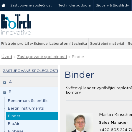
Zastupované společnosti
Technická podpora
Biobary & Biosklady
Přístroje pro Life-Science
Laboratorní technika
Spotřební materiál
Re
Úvod
»
Zastupované společnosti
»
Binder
ZASTUPOVANÉ SPOLEČNOSTI
Binder
A
Světový leader vyrábějící teplotní
B
komory.
Benchmark Scientific
Bertin Instruments
Martin Kinsche
Binder
Sales Manager
BioAir
+420 603 224 7
Biobase