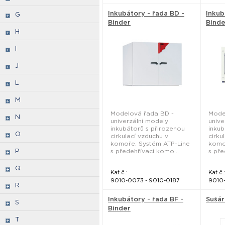
Inkubátory - řada BD -
Inkub
G
Binder
Binde
H
I
J
L
M
Modelová řada BD -
Mode
N
univerzální modely
unive
inkubátorů s přirozenou
inkub
O
cirkulací vzduchu v
cirku
komoře. Systém ATP-Line
komo
P
s předehřívací komo...
s pře
Q
Kat.č.:
Kat.č.
9010-0073 - 9010-0187
9010-
R
Inkubátory - řada BF -
Sušár
S
Binder
T