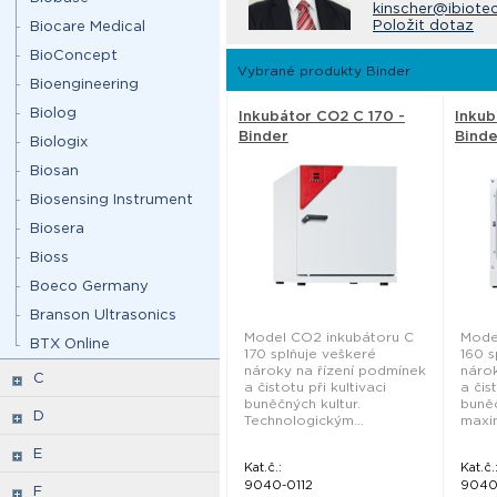
kinscher@ibiote
Položit dotaz
Biocare Medical
BioConcept
Vybrané produkty Binder
Bioengineering
Biolog
Inkubátor CO2 C 170 -
Inkub
Binder
Binde
Biologix
Biosan
Biosensing Instrument
Biosera
Bioss
Boeco Germany
Branson Ultrasonics
Model CO2 inkubátoru C
Mode
BTX Online
170 splňuje veškeré
160 s
nároky na řízení podmínek
nárok
C
a čistotu při kultivaci
a čis
buněčných kultur.
buněč
D
Technologickým...
maxim
E
Kat.č.:
Kat.č.
9040-0112
9040
F