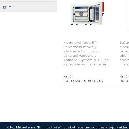
V
Modelová řada BF -
Sušár
univerzální modely
cirku
inkubátorů s nucenou
od +
cirkulací vzduchu v
okolí
komoře. Systém ATP-Line
hodin
s předehřívací komorou...
mikro
Kat.č.:
Kat.č.
9010-0241 - 9010-0243
9010
Když kliknete na “Přijmout vše”, poskytnete tím souhlas k jejich ukl