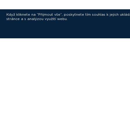
Když kliknete na “Přijmout vše”, poskytnete tím souhlas k jejich ukl
stránce a s analýzou využití webu.