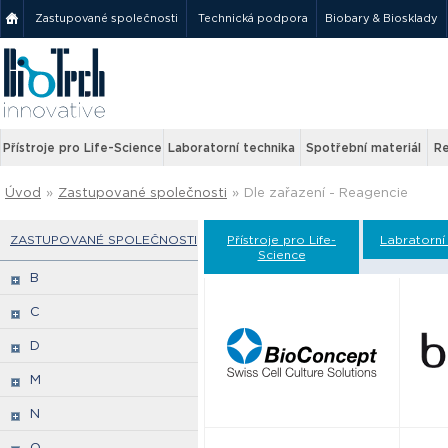
Zastupované společnosti
Technická podpora
Biobary & Biosklady
Přístroje pro Life-Science
Laboratorní technika
Spotřební materiál
Re
Úvod
»
Zastupované společnosti
»
Dle zařazení - Reagencie
ZASTUPOVANÉ SPOLEČNOSTI
Přístroje pro Life-
Labratorní
Science
B
C
D
M
N
Q