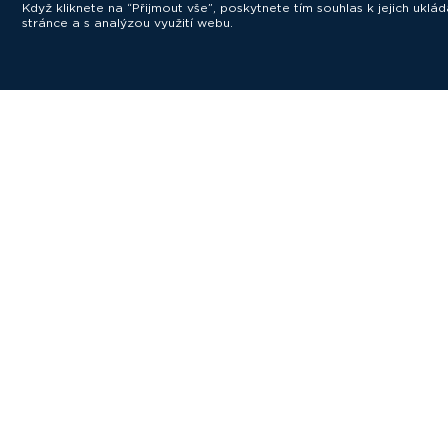
Když kliknete na “Přijmout vše”, poskytnete tím souhlas k jejich ukl
stránce a s analýzou využití webu.