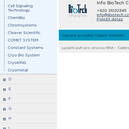
Info BioTech 
Cell Signaling
Technology
+420 210323411
info@ibiotech.cz
ChemBio
Položit dotaz
Chromsystems
Cleaver Scientific
Vybrané produkty Calibre Scientific
COMET SYSTEM
Constant Systems
Lyzační pufr pro virovou RNA - Calibre
Cryo Bio System
CryoKING
Cryometal
D
E
F
G
H
I