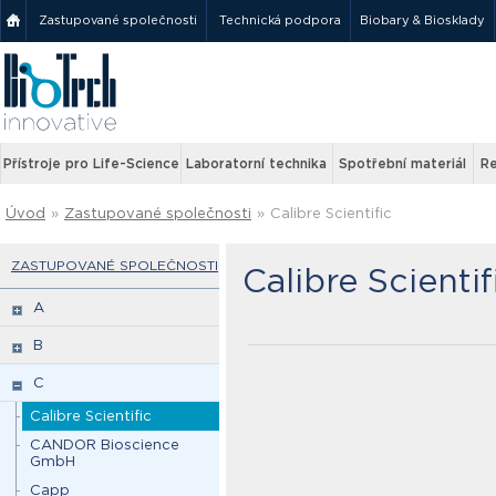
Zastupované společnosti
Technická podpora
Biobary & Biosklady
Přístroje pro Life-Science
Laboratorní technika
Spotřební materiál
Re
Úvod
»
Zastupované společnosti
»
Calibre Scientific
ZASTUPOVANÉ SPOLEČNOSTI
Calibre Scientif
A
B
C
Calibre Scientific
CANDOR Bioscience
GmbH
Capp