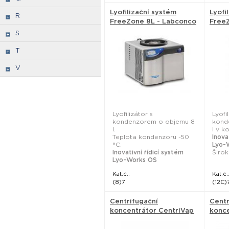
Lyofilizační systém
Lyofi
R
FreeZone 8L - Labconco
FreeZ
Labc
S
T
V
Lyofilizátor s
Lyofi
kondenzorem o objemu 8
kond
l.
l v 
Teplota kondenzoru -50
Inova
°C.
Lyo-
Inovativní řídicí systém
Širok
Lyo-Works OS
...
Kat.č.:
Kat.č.
(8)7
(12C)
Centrifugační
Centr
koncentrátor CentriVap
konc
Micro IR - Labconco
Centr