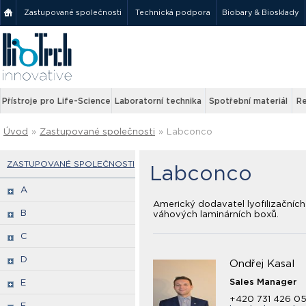
Zastupované společnosti
Technická podpora
Biobary & Biosklady
Přístroje pro Life-Science
Laboratorní technika
Spotřební materiál
Re
Úvod
»
Zastupované společnosti
»
Labconco
ZASTUPOVANÉ SPOLEČNOSTI
Labconco
A
Americký dodavatel lyofilizačníc
B
váhových laminárních boxů.
C
D
Ondřej Kasal
Sales Manager
E
+420 731 426 0
F