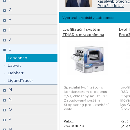
kasal@ibiotech.
Položit dotaz
G
Vybrané produkty Labconco
H
I
Lyofilizační systém
Lyofi
TRIAD s mrazením na
FreeZ
J
polici a funkcí
Labc
stoppering - Labconco
L
Labconco
Labwit
Liebherr
LigandTracer
Speciální lyofilizátor s
Lyofi
M
kondenzorem o objemu
R&D l
2,5 l, chlazený na -85 °C.
Obje
N
Zabudovaný systém
Inova
Stoppering pro uzavírání
Lyo-
viale...
Široká
O
P
Kat.č.:
Kat.č.
794001030
(2.5)
Q