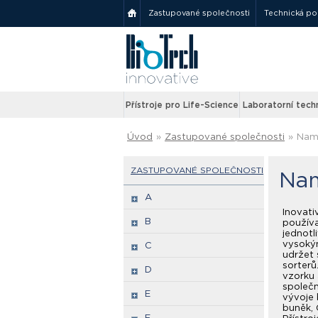
Zastupované společnosti
Technická p
Přístroje pro Life-Science
Laboratorní tech
Úvod
»
Zastupované společnosti
»
Nam
ZASTUPOVANÉ SPOLEČNOSTI
Nam
A
Inovati
B
používa
jednot
vysokým
C
udržet 
sorterů
D
vzorku 
společn
E
vývoje 
buněk, 
F