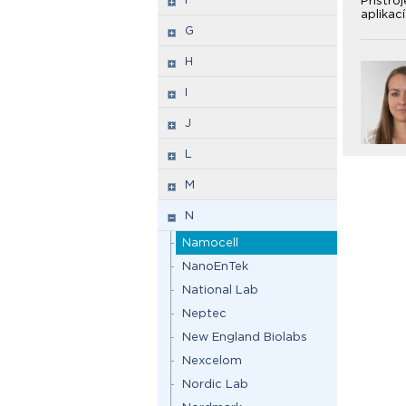
Přístro
aplikac
G
H
I
J
L
M
N
Namocell
NanoEnTek
National Lab
Neptec
New England Biolabs
Nexcelom
Nordic Lab