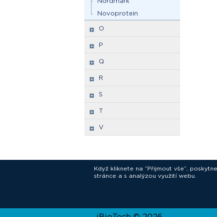
Nordmark
Novoprotein
O
P
Q
R
S
T
V
Když kliknete na “Přijmout vše”, poskytn
stránce a s analýzou využití webu.
In
iBioTech © 2026