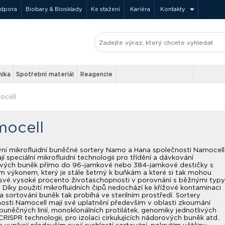
odpora
Biobary & Biosklady
Ke stažení
Kariéra
Kontakty
nika
Spotřební materiál
Reagencie
ocell
ocell
vní mikrofluidní buněčné sortery Namo a Hana společnosti Namocell
jí speciální mikrofluidní technologii pro třídění a dávkování
livých buněk přímo do 96-jamkové nebo 384-jamkové destičky s
 výkonem, který je stále šetrný k buňkám a které si tak mohou
své vysoké procento životaschopnosti v porovnání s běžnými typy
. Díky použití mikrofluidních čipů nedochází ke křížové kontaminaci
a sortování buněk tak probíhá ve sterilním prostředí. Sortery
osti Namocell mají své uplatnění především v oblasti zkoumání
buněčných linií, monoklonálních protilátek, genomiky jednotlivých
CRISPR technologii, pro izolaci cirkulujících nádorových buněk atd..