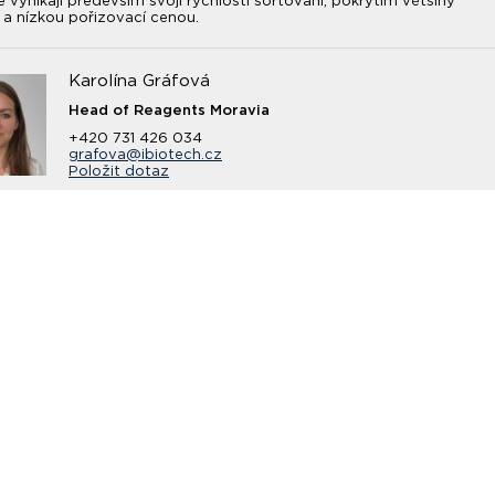
je vynikají především svojí rychlostí sortování, pokrytím většiny
í a nízkou pořizovací cenou.
Karolína Gráfová
Head of Reagents Moravia
+420 731 426 034
grafova@ibiotech.cz
Položit dotaz