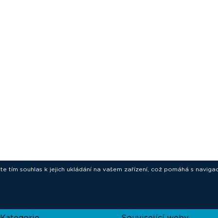
ete tím souhlas k jejich ukládání na vašem zařízení, což pomáhá s navigac
novative technologies for your laborat
Kategorie
Související weby