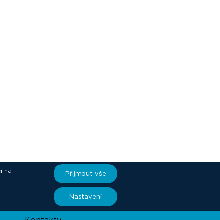
í na
Přijmout vše
ory
Nastavení
Kontakty