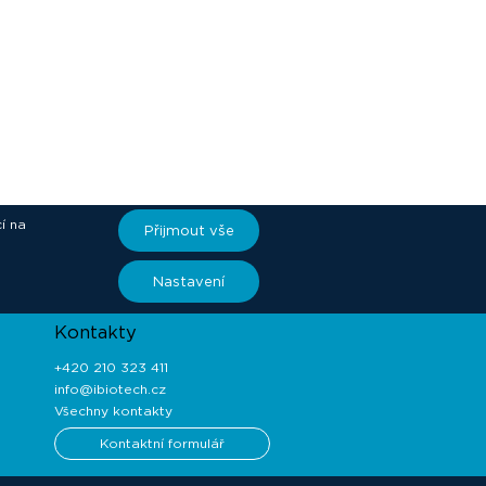
í na
Přijmout vše
ory
Nastavení
Kontakty
+420 210 323 411
info@ibiotech.cz
Všechny kontakty
Kontaktní formulář