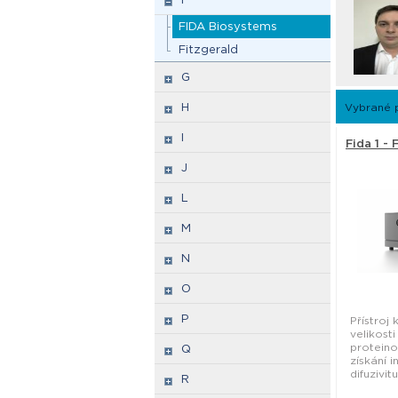
FIDA Biosystems
Fitzgerald
G
H
Vybrané 
I
Fida 1 -
J
L
M
N
O
P
Přístroj 
velikosti
proteino
Q
získání 
difuzivit
R