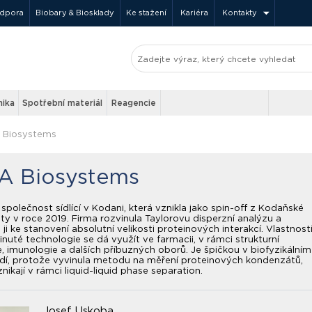
odpora
Biobary & Biosklady
Ke stažení
Kariéra
Kontakty
nika
Spotřební materiál
Reagencie
 Biosystems
A Biosystems
společnost sídlící v Kodani, která vznikla jako spin-off z Kodaňské
ity v roce 2019. Firma rozvinula Taylorovu disperzní analýzu a
 ji ke stanovení absolutní velikosti proteinových interakcí. Vlastnost
vinuté technologie se dá využít ve farmacii, v rámci strukturní
e, imunologie a dalších příbuzných oborů. Je špičkou v biofyzikálním
dí, protože vyvinula metodu na měření proteinových kondenzátů,
znikají v rámci liquid-liquid phase separation.
Josef Uskoba