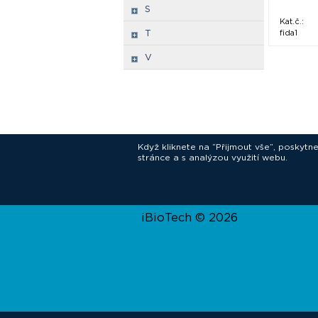
S
Kat.č.:
T
fida1
V
Když kliknete na “Přijmout vše”, poskytn
stránce a s analýzou využití webu.
In
iBioTech © 2026