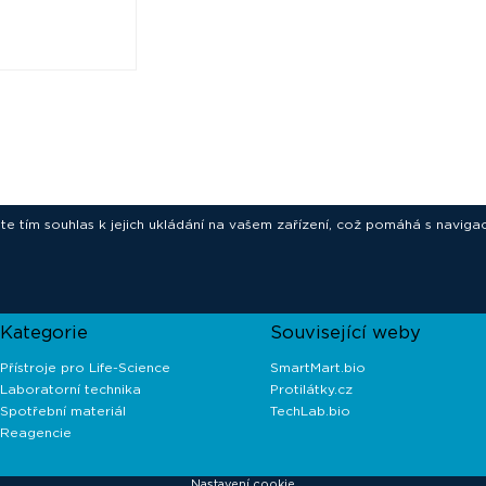
ete tím souhlas k jejich ukládání na vašem zařízení, což pomáhá s navigac
novative technologies for your laborat
Kategorie
Související weby
Přístroje pro Life-Science
SmartMart.bio
Laboratorní technika
Protilátky.cz
Spotřební materiál
TechLab.bio
Reagencie
Nastavení cookie