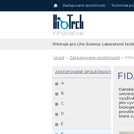
Zastupované společnosti
Technická p
Přístroje pro Life-Science
Laboratorní tech
Úvod
»
Zastupované společnosti
»
FIDA
ZASTUPOVANÉ SPOLEČNOSTI
FID
A
Dánská 
B
univerz
využívá
jimi vy
C
biologi
prostře
D
které v
E
F