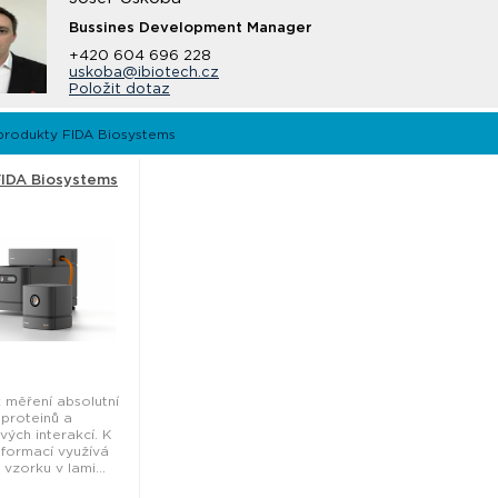
Bussines Development Manager
+420 604 696 228
uskoba@ibiotech.cz
Položit dotaz
produkty FIDA Biosystems
 FIDA Biosystems
k měření absolutní
 proteinů a
vých interakcí. K
informací využívá
u vzorku v lami...