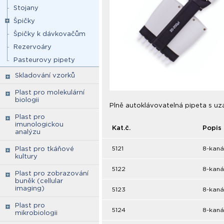
Stojany
Špičky
Špičky k dávkovačům
Rezervoáry
Pasteurovy pipety
Skladování vzorků
Plast pro molekulární
biologii
Plně autoklávovatelná pipeta s u
Plast pro
imunologickou
Kat.č.
Popis
analýzu
5121
8-kanál
Plast pro tkáňové
kultury
5122
8-kanál
Plast pro zobrazování
buněk (cellular
imaging)
5123
8-kaná
Plast pro
5124
8-kaná
mikrobiologii