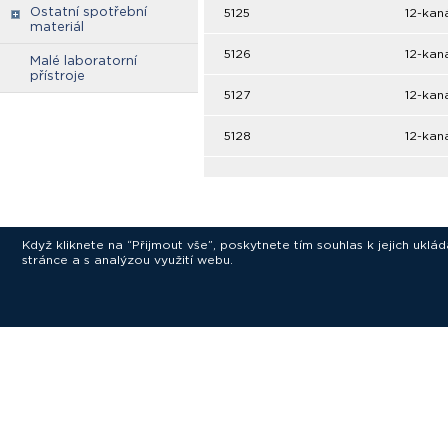
Ostatní spotřební
5125
12-kaná
materiál
5126
12-kaná
Malé laboratorní
přístroje
5127
12-kan
5128
12-kan
Když kliknete na “Přijmout vše”, poskytnete tím souhlas k jejich ukl
stránce a s analýzou využití webu.