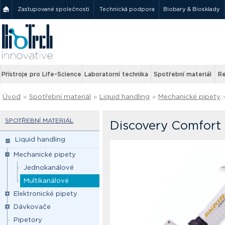
Zastupované společnosti
Technická podpora
Biobary & Biosklady
Přístroje pro Life-Science
Laboratorní technika
Spotřební materiál
Re
Úvod
»
Spotřební materiál
»
Liquid handling
»
Mechanické pipety
SPOTŘEBNÍ MATERIÁL
Discovery Comfort 
Liquid handling
Mechanické pipety
Jednokanálové
Multikanálové
Elektronické pipety
Dávkovače
Pipetory