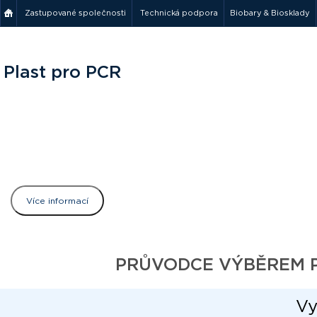
Zastupované společnosti
Technická podpora
Biobary & Biosklady
Plast pro PCR
FrameStar technologie
unikátní dvoušložková technologie
vhodné pro reakční směsi o malém objemu
ideální pro roboty na pipetování
Více informací
PRŮVODCE VÝBĚREM 
Vy