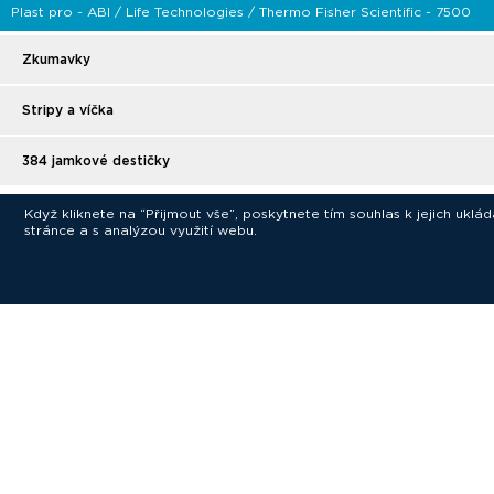
Plast pro - ABI / Life Technologies / Thermo Fisher Scientific - 7500
Zkumavky
Stripy a víčka
384 jamkové destičky
Když kliknete na “Přijmout vše”, poskytnete tím souhlas k jejich ukl
stránce a s analýzou využití webu.