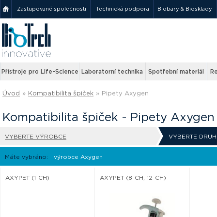
Zastupované společnosti
Technická podpora
Biobary & Biosklady
Přístroje pro Life-Science
Laboratorní technika
Spotřební materiál
Re
Úvod
»
Kompatibilita špiček
»
Pipety Axygen
Kompatibilita špiček - Pipety Axygen
VYBERTE VÝROBCE
VYBERTE DRUH
Máte vybráno:
výrobce Axygen
AXYPET (1-CH)
AXYPET (8-CH, 12-CH)