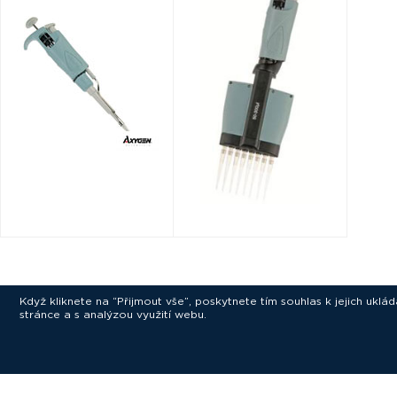
Když kliknete na “Přijmout vše”, poskytnete tím souhlas k jejich ukl
stránce a s analýzou využití webu.