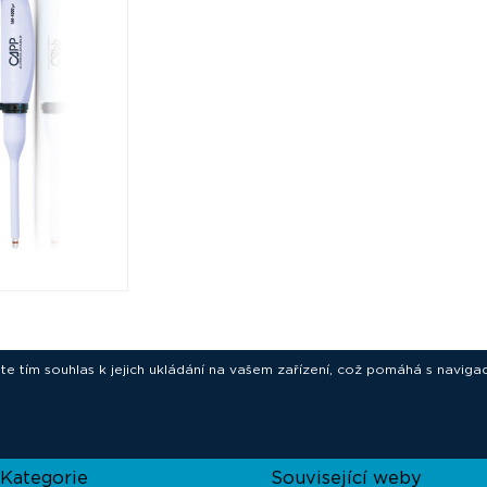
ete tím souhlas k jejich ukládání na vašem zařízení, což pomáhá s navigac
novative technologies for your laborat
Kategorie
Související weby