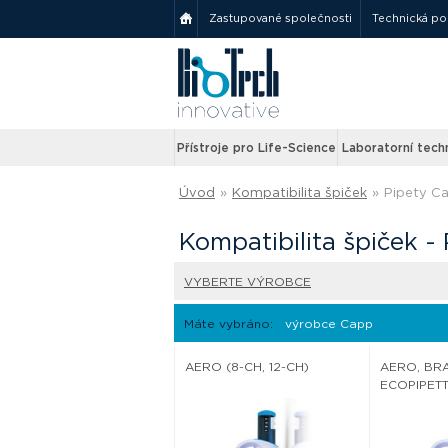
Zastupované společnosti
Technická p
Přístroje pro Life-Science
Laboratorní tech
Úvod
»
Kompatibilita špiček
»
Pipety C
Kompatibilita špiček -
VYBERTE VÝROBCE
Máte vybráno:
výrobce Capp
AERO (8-CH, 12-CH)
AERO, BR
ECOPIPETT