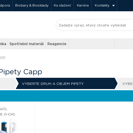
odpora
Biobary & Biosklady
Ke stažení
Kariéra
Kontakty
nika
Spotřební materiál
Reagencie
app
 Pipety Capp
VYBERTE DRUH A OBJEM PIPETY
VYBE
AVO,
E (1-CH)