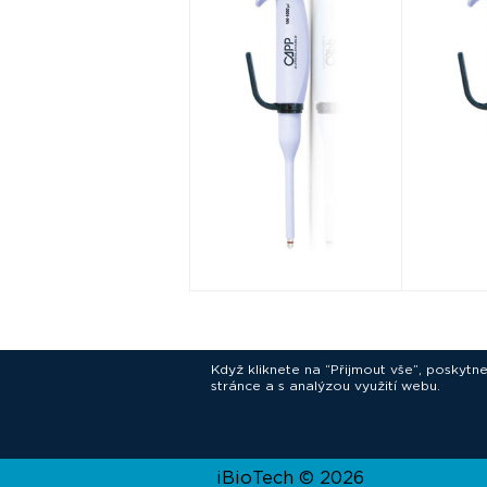
Když kliknete na “Přijmout vše”, poskytn
stránce a s analýzou využití webu.
In
iBioTech © 2026