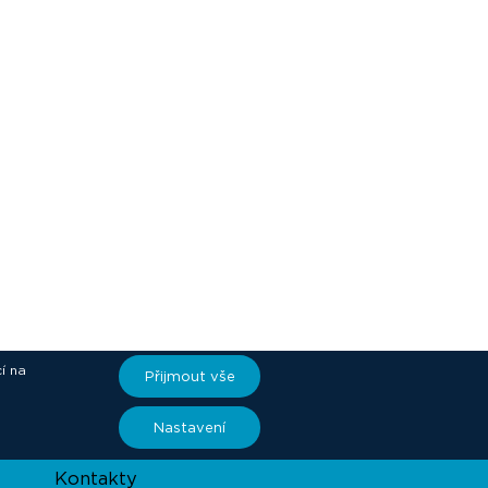
í na
Přijmout vše
ory
Nastavení
Kontakty