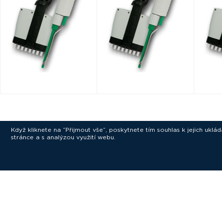
Když kliknete na “Přijmout vše”, poskytnete tím souhlas k jejich ukl
stránce a s analýzou využití webu.