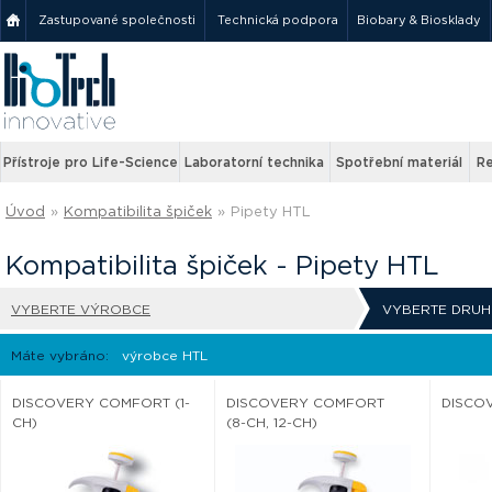
Zastupované společnosti
Technická podpora
Biobary & Biosklady
Přístroje pro Life-Science
Laboratorní technika
Spotřební materiál
Re
Úvod
»
Kompatibilita špiček
»
Pipety HTL
Kompatibilita špiček - Pipety HTL
VYBERTE VÝROBCE
VYBERTE DRUH
Máte vybráno:
výrobce HTL
DISCOVERY COMFORT (1-
DISCOVERY COMFORT
DISCOV
CH)
(8-CH, 12-CH)