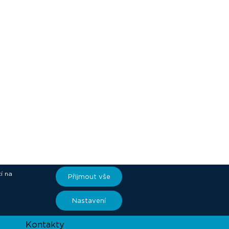
í na
Přijmout vše
ory
Nastavení
Kontakty