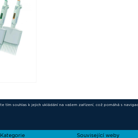
ete tím souhlas k jejich ukládání na vašem zařízení, což pomáhá s navigac
novative technologies for your laborat
Kategorie
Související weby