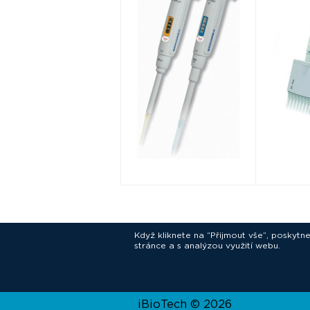
Když kliknete na “Přijmout vše”, poskytn
stránce a s analýzou využití webu.
In
iBioTech © 2026