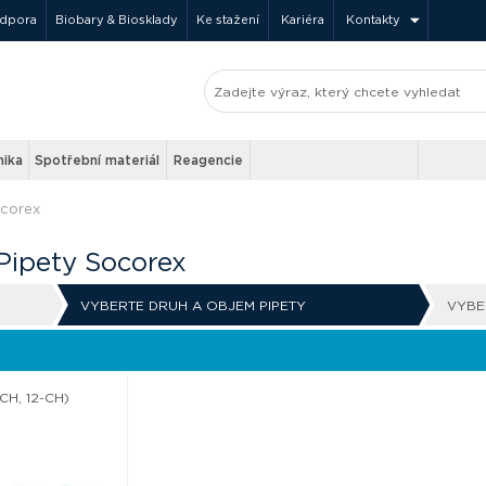
odpora
Biobary & Biosklady
Ke stažení
Kariéra
Kontakty
nika
Spotřební materiál
Reagencie
ocorex
 Pipety Socorex
VYBERTE DRUH A OBJEM PIPETY
VYBE
CH, 12-CH)