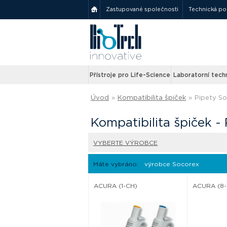
Zastupované společnosti
Technická p
Přístroje pro Life-Science
Laboratorní tech
Úvod
»
Kompatibilita špiček
»
Pipety S
Kompatibilita špiček -
VYBERTE VÝROBCE
Máte vybráno:
výrobce Socorex
ACURA (1-CH)
ACURA (8-