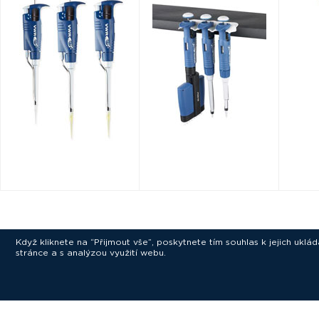
Když kliknete na “Přijmout vše”, poskytnete tím souhlas k jejich ukl
stránce a s analýzou využití webu.