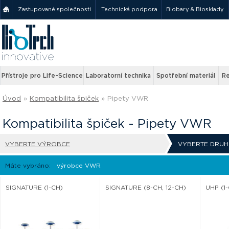
Zastupované společnosti
Technická podpora
Biobary & Biosklady
Přístroje pro Life-Science
Laboratorní technika
Spotřební materiál
Re
Úvod
»
Kompatibilita špiček
»
Pipety VWR
Kompatibilita špiček - Pipety VWR
VYBERTE VÝROBCE
VYBERTE DRUH
Máte vybráno:
výrobce VWR
SIGNATURE (1-CH)
SIGNATURE (8-CH, 12-CH)
UHP (1