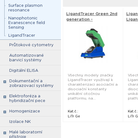
Surface plasmon
resonance
LigandTracer Green 2nd
Ligan
Nanophotonic
generation -
Ligan
Evanescence field
LigandTracer
Sensing
LigandTracer
Průtokové cytometry
Automatizované
barvicí systémy
Digitální ELISA
Všechny modely značky
Všec
LigandTracer využívají k
Ligan
Dokumentační a
charakterizaci asociační a
chara
zobrazovací systémy
disociační konstanty
disoc
unikátní otočnou
uniká
Elektroforéza a
platformu, na...
platf
hybridizační pece
Homogenizace
Kat.č.:
Kat.č.
LiTr Ge
LiTr 
Izolace NK
Malé laboratorní
přístroje