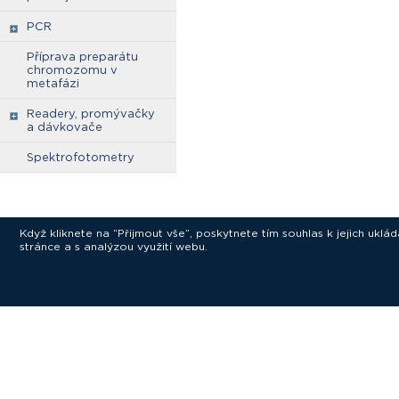
PCR
Příprava preparátu
chromozomu v
metafázi
Readery, promývačky
a dávkovače
Spektrofotometry
Když kliknete na “Přijmout vše”, poskytnete tím souhlas k jejich ukl
stránce a s analýzou využití webu.