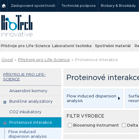
Zastupované společnosti
Technická podpora
Biobary & Biosklady
Přístroje pro Life-Science
Laboratorní technika
Spotřební materiál
Re
Úvod
»
Přístroje pro Life-Science
»
Proteinové interakce
PŘÍSTROJE PRO LIFE-
Proteinové interakc
SCIENCE
Anaerobní komory
Flow induced dispersion
Surf
analysis
reso
Buněčné analyzátory
CO2 inkubátory
FILTR VÝROBCE
Proteinové interakce
Biosensing Instrument
Delta
Flow induced
dispersion analysis