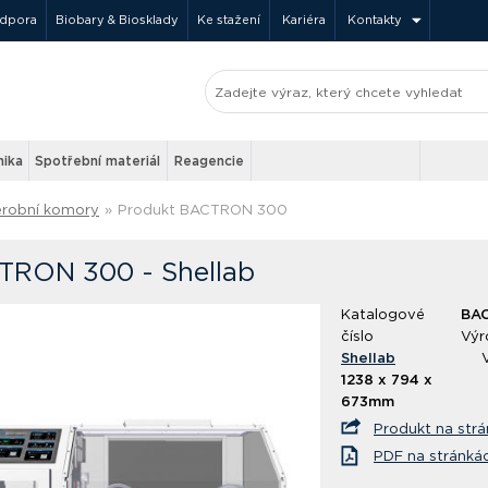
odpora
Biobary & Biosklady
Ke stažení
Kariéra
Kontakty
nika
Spotřební materiál
Reagencie
robní komory
»
Produkt BACTRON 300
TRON 300 - Shellab
Katalogové
BA
číslo
Výr
Shellab
1238 x 794 x
673mm
Produkt na str
PDF na stránká