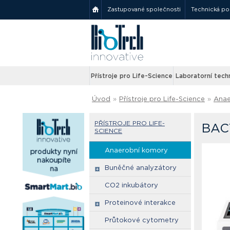
Zastupované společnosti
Technická p
Přístroje pro Life-Science
Laboratorní tech
Úvod
»
Přístroje pro Life-Science
»
Anae
PŘÍSTROJE PRO LIFE-
BAC
SCIENCE
Anaerobní komory
Buněčné analyzátory
CO2 inkubátory
Proteinové interakce
Průtokové cytometry