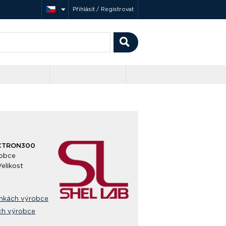
Přihlásit / Registrovat
CTRON300
obce
Velikost
ánkách výrobce
ch výrobce