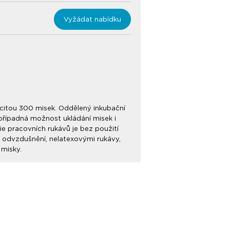
Vyžádat nabídku
citou 300 misek. Oddělený inkubační
případná možnost ukládání misek i
e pracovních rukávů je bez použití
 odvzdušnění, nelatexovými rukávy,
 misky.