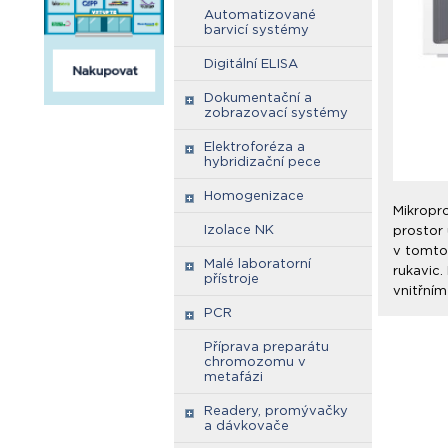
Automatizované
barvicí systémy
Digitální ELISA
Dokumentační a
zobrazovací systémy
Elektroforéza a
hybridizační pece
Homogenizace
Mikropr
Izolace NK
prostor
v tomto
Malé laboratorní
rukavic
přístroje
vnitřním
PCR
Příprava preparátu
chromozomu v
metafázi
Readery, promývačky
a dávkovače