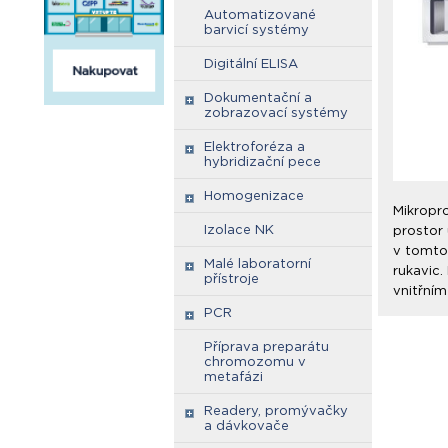
Automatizované
barvicí systémy
Digitální ELISA
Dokumentační a
zobrazovací systémy
Elektroforéza a
hybridizační pece
Homogenizace
Mikropr
Izolace NK
prostor
v tomto
Malé laboratorní
rukavic
přístroje
vnitřním
PCR
Příprava preparátu
chromozomu v
metafázi
Readery, promývačky
a dávkovače