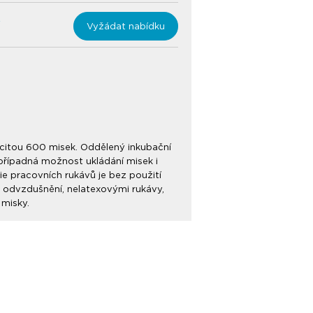
Vyžádat nabídku
citou 600 misek. Oddělený inkubační
případná možnost ukládání misek i
e pracovních rukávů je bez použití
 odvzdušnění, nelatexovými rukávy,
 misky.