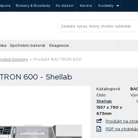
odpora
Biobary & Biosklady
Ke stažení
Kariéra
Kontakty
nika
Spotřební materiál
Reagencie
robní komory
»
Produkt BACTRON 600
TRON 600 - Shellab
Katalogové
BA
číslo
Výr
Shellab
1557 x 790 x
673mm
Produkt na str
PDF na stránká