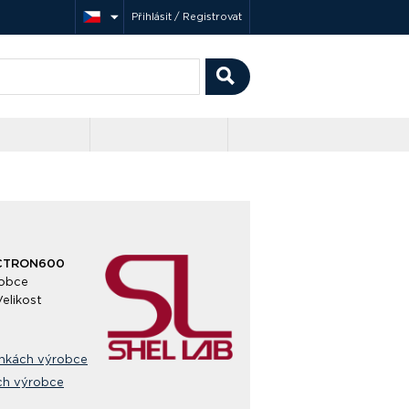
Přihlásit / Registrovat
CTRON600
obce
Velikost
ánkách výrobce
ch výrobce