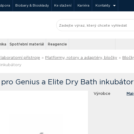
odpora
Biobary & Biosklady
Ke stažení
Kariéra
Kontakty
nika
Spotřební materiál
Reagencie
laboratorní přístroje
»
Platformy, rotory a adaptéry, bločky
»
Bločk
 inkubátory
 pro Genius a Elite Dry Bath inkubátor
Výrobce
Maj