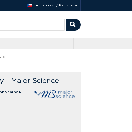
Přihlásit / Registrovat
y
»
y - Major Science
or Science