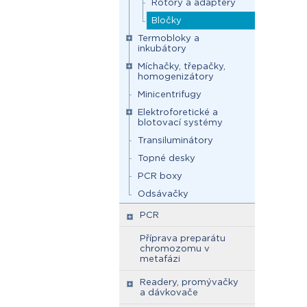
Rotory a adaptéry
Bločky
Termobloky a
inkubátory
Míchačky, třepačky,
homogenizátory
Minicentrifugy
Elektroforetické a
blotovací systémy
Transiluminátory
Topné desky
PCR boxy
Odsávačky
PCR
Příprava preparátu
chromozomu v
metafázi
Readery, promývačky
a dávkovače