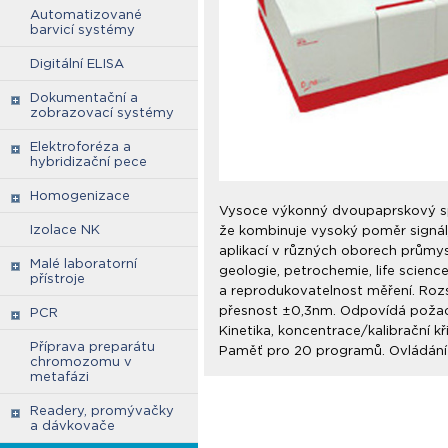
Automatizované
barvicí systémy
Digitální ELISA
Dokumentační a
zobrazovací systémy
Elektroforéza a
hybridizační pece
Homogenizace
Vysoce výkonný dvoupaprskový spek
Izolace NK
že kombinuje vysoký poměr signál
aplikací v různých oborech průmyslu
Malé laboratorní
geologie, petrochemie, life scien
přístroje
a reprodukovatelnost měření. Rozs
přesnost ±0,3nm. Odpovídá požad
PCR
Kinetika, koncentrace/kalibrační kř
Příprava preparátu
Paměť pro 20 programů. Ovládání
chromozomu v
metafázi
Readery, promývačky
a dávkovače