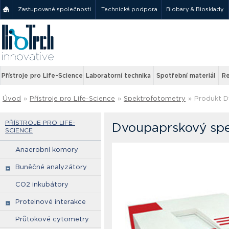
Zastupované společnosti
Technická podpora
Biobary & Biosklady
Přístroje pro Life-Science
Laboratorní technika
Spotřební materiál
Re
Úvod
»
Přístroje pro Life-Science
»
Spektrofotometry
»
Produkt D
PŘÍSTROJE PRO LIFE-
Dvoupaprskový spe
SCIENCE
Anaerobní komory
Buněčné analyzátory
CO2 inkubátory
Proteinové interakce
Průtokové cytometry