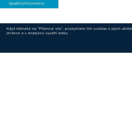
Spektrofotometry
Když kliknete na “Přijmout vše”, poskytnete tím souhlas k jejich ukl
stránce a s analýzou využití webu.