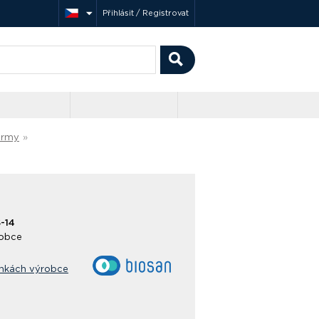
Přihlásit / Registrovat
ormy
»
-14
obce
ánkách výrobce