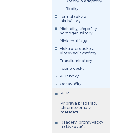
Rotory a adaptéry
Bločky
Termobloky a
inkubátory
Míchačky, třepačky,
homogenizátory
Minicentrifugy
Elektroforetické a
blotovací systémy
Transiluminátory
Topné desky
PCR boxy
Odsávačky
PCR
Příprava preparátu
chromozomu v
metafázi
Readery, promývačky
a dávkovače