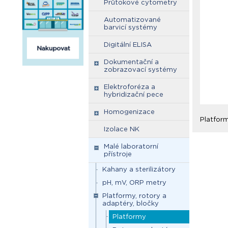
Průtokové cytometry
Automatizované
barvicí systémy
Digitální ELISA
Dokumentační a
zobrazovací systémy
Elektroforéza a
hybridizační pece
Homogenizace
Platfor
Izolace NK
Malé laboratorní
přístroje
Kahany a sterilizátory
pH, mV, ORP metry
Platformy, rotory a
adaptéry, bločky
Platformy