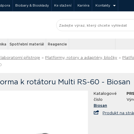
odpora
Biobary & Biosklady
Ke stažení
Kariéra
Kontakty
nika
Spotřební materiál
Reagencie
laboratorní přístroje
»
Platformy, rotory a adaptéry, bločky
»
Platf
0
forma k rotátoru Multi RS-60 - Biosan
Katalogové
PRS
číslo
Výr
Biosan
Produkt na str