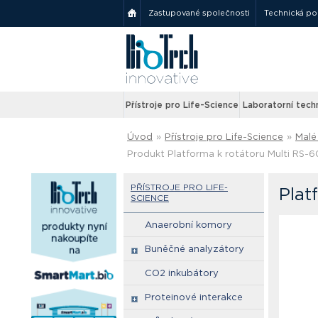
Zastupované společnosti
Technická p
Přístroje pro Life-Science
Laboratorní tech
Úvod
»
Přístroje pro Life-Science
»
Malé 
Produkt Platforma k rotátoru Multi RS-6
PŘÍSTROJE PRO LIFE-
Plat
SCIENCE
Anaerobní komory
Buněčné analyzátory
CO2 inkubátory
Proteinové interakce