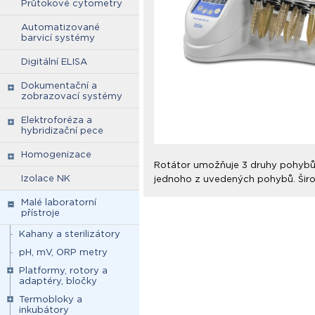
Průtokové cytometry
Automatizované
barvicí systémy
Digitální ELISA
Dokumentační a
zobrazovací systémy
Elektroforéza a
hybridizační pece
Homogenizace
Rotátor umožňuje 3 druhy pohybů: 
Izolace NK
jednoho z uvedených pohybů. Širo
Malé laboratorní
přístroje
Kahany a sterilizátory
pH, mV, ORP metry
Platformy, rotory a
adaptéry, bločky
Termobloky a
inkubátory