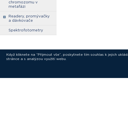
chromozomu v
metafázi
Readery, promývačky
a dávkovače
Spektrofotometry
Když kliknete na “Přijmout vše”, poskytnete tím souhlas k jejich ukl
stránce a s analýzou využití webu.