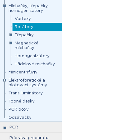
Míchačky, třepačky,
homogenizátory
Vortexy
Rotátory
Třepačky
Magnetické
míchačky
Homogenizátory
Hřídelové míchačky
Minicentrifugy
Elektroforetické a
blotovací systémy
Transiluminátory
Topné desky
PCR boxy
Odsávačky
PCR
Příprava preparátu