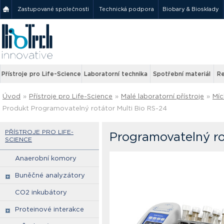
Zastupované společnosti
Technická podpora
Biobary & Biosklady
Přístroje pro Life-Science
Laboratorní technika
Spotřební materiál
Re
Úvod
»
Přístroje pro Life-Science
»
Malé laboratorní přístroje
»
Míc
Produkt Programovatelný rotátor Multi Bio RS-24
PŘÍSTROJE PRO LIFE-
Programovatelný ro
SCIENCE
Anaerobní komory
Buněčné analyzátory
CO2 inkubátory
Proteinové interakce