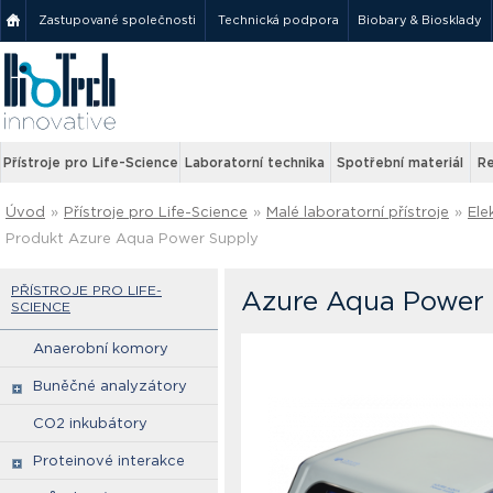
Zastupované společnosti
Technická podpora
Biobary & Biosklady
Přístroje pro Life-Science
Laboratorní technika
Spotřební materiál
Re
Úvod
»
Přístroje pro Life-Science
»
Malé laboratorní přístroje
»
Ele
Produkt Azure Aqua Power Supply
PŘÍSTROJE PRO LIFE-
Azure Aqua Power 
SCIENCE
Anaerobní komory
Buněčné analyzátory
CO2 inkubátory
Proteinové interakce