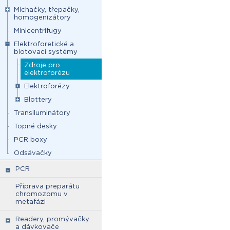
Míchačky, třepačky,
homogenizátory
Minicentrifugy
Elektroforetické a
blotovací systémy
Zdroje pro
elektroforézu
Elektroforézy
Blottery
Transiluminátory
Topné desky
PCR boxy
Odsávačky
PCR
Příprava preparátu
chromozomu v
metafázi
Readery, promývačky
a dávkovače