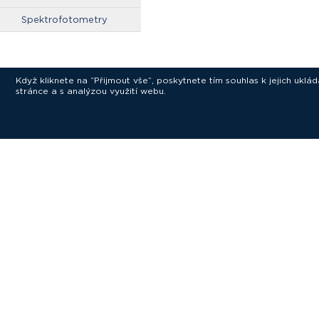
Spektrofotometry
Když kliknete na “Přijmout vše”, poskytnete tím souhlas k jejich ukl
stránce a s analýzou využití webu.