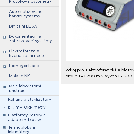
Průtokové cytometry
Automatizované
barvicí systémy
Digitální ELISA
Dokumentační a
zobrazovací systémy
Elektroforéza a
hybridizační pece
Homogenizace
Zdroj pro elektroforetická a bloto
Izolace NK
proud 1 - 1 200 mA, výkon 1 - 500 
Malé laboratorní
přístroje
Kahany a sterilizátory
pH, mV, ORP metry
Platformy, rotory a
adaptéry, bločky
Termobloky a
inkubátory