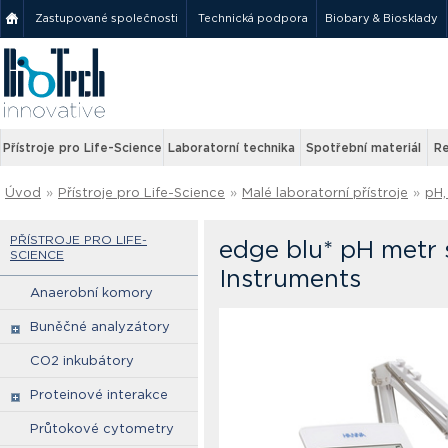
Zastupované společnosti
Technická podpora
Biobary & Biosklady
Přístroje pro Life-Science
Laboratorní technika
Spotřební materiál
Re
Úvod
»
Přístroje pro Life-Science
»
Malé laboratorní přístroje
»
pH,
PŘÍSTROJE PRO LIFE-
edge blu* pH metr
SCIENCE
Instruments
Anaerobní komory
Buněčné analyzátory
CO2 inkubátory
Proteinové interakce
Průtokové cytometry