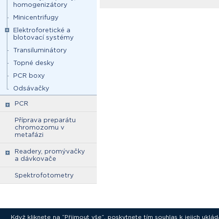
homogenizátory
Minicentrifugy
Elektroforetické a
blotovací systémy
Transiluminátory
Topné desky
PCR boxy
Odsávačky
PCR
Příprava preparátu
chromozomu v
metafázi
Readery, promývačky
a dávkovače
Spektrofotometry
Když kliknete na “Přijmout vše”, poskytnete tím souhlas k jejich ukl