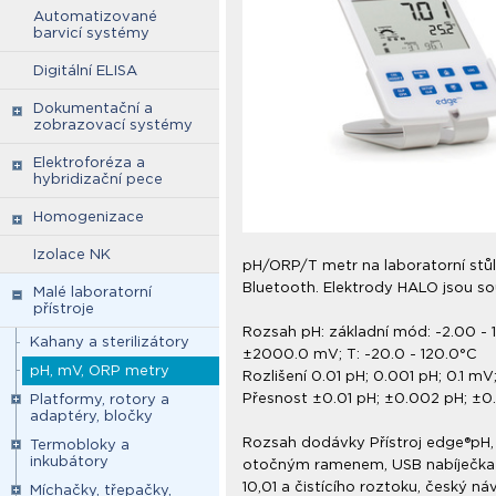
Automatizované
barvicí systémy
Digitální ELISA
Dokumentační a
zobrazovací systémy
Elektroforéza a
hybridizační pece
Homogenizace
Izolace NK
pH/ORP/T metr na laboratorní stů
Bluetooth. Elektrody HALO jsou so
Malé laboratorní
přístroje
Rozsah pH: základní mód: -2.00 -
Kahany a sterilizátory
±2000.0 mV; T: -20.0 - 120.0°C
pH, mV, ORP metry
Rozlišení 0.01 pH; 0.001 pH; 0.1 m
Přesnost ±0.01 pH; ±0.002 pH; ±
Platformy, rotory a
adaptéry, bločky
Rozsah dodávky Přístroj edge®pH, b
Termobloky a
inkubátory
otočným ramenem, USB nabíječka (P
10,01 a čistícího roztoku, český náv
Míchačky, třepačky,