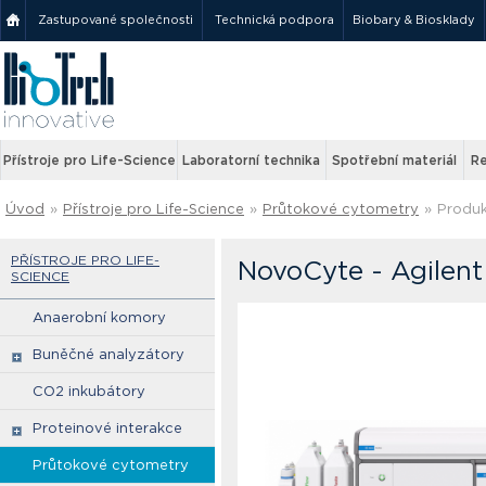
Zastupované společnosti
Technická podpora
Biobary & Biosklady
Přístroje pro Life-Science
Laboratorní technika
Spotřební materiál
Re
Úvod
»
Přístroje pro Life-Science
»
Průtokové cytometry
»
Produ
PŘÍSTROJE PRO LIFE-
NovoCyte - Agilent
SCIENCE
Anaerobní komory
Buněčné analyzátory
CO2 inkubátory
Proteinové interakce
Průtokové cytometry