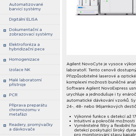
Automatizované
barvicí systémy
Digitální ELISA
Dokumentační a
zobrazovací systémy
Elektroforéza a
hybridizační pece
Homogenizace
Agilent NovoCyte je vysoce výkon
Izolace NK
laboratoří. Tento cenově dostupný 
Přizpůsobitelné laserové a optické
Malé laboratorní
komplexní možnosti buněčné anal
přístroje
Software Agilent NovoExpress usna
urychluje a jednodušuje i ty enároč
PCR
automatické dávkování vzorků. S
Příprava preparátu
24-, 48- nebo 96jamkových desti
chromozomu v
metafázi
Výkonné funkce s detekcí až 17
Intuitivní a pokročilé možnost
Readery, promývačky
Vyměnitelné filtry a flexibiln
a dávkovače
detekcí poskytující široký dy
pro monitorování stavu kapali