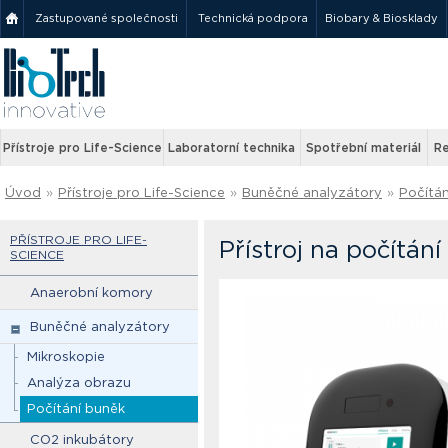
Zastupované společnosti
Technická podpora
Biobary & Biosklady
Přístroje pro Life-Science
Laboratorní technika
Spotřební materiál
Re
Úvod
»
Přístroje pro Life-Science
»
Buněčné analyzátory
»
Počítán
PŘÍSTROJE PRO LIFE-
Přístroj na počítá
SCIENCE
Anaerobní komory
Buněčné analyzátory
Mikroskopie
Analýza obrazu
Počítání buněk
CO2 inkubátory