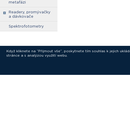
metafázi
Readery, promývačky
a dávkovače
Spektrofotometry
Když kliknete na “Přijmout vše”, poskytnete tím souhlas k jejich ukl
stránce a s analýzou využití webu.