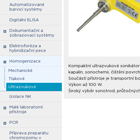
Automatizované
barvicí systémy
Digitální ELISA
Dokumentační a
zobrazovací systémy
Elektroforéza a
hybridizační pece
Homogenizace
Kompaktní ultrazvukové sonikátory
Mechanické
kapalin, sonochemii, čištění povrc
Součástí přístroje je transportní 
Tlakové
Výkon až 100 W.
Ultrazvukové
Široký výběr sonotrod, průtočných 
Izolace NK
Malé laboratorní
přístroje
PCR
Příprava preparátu
chromozomu v