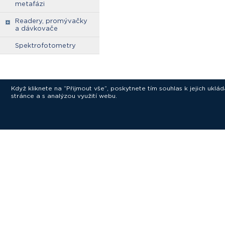
metafázi
Readery, promývačky
a dávkovače
Spektrofotometry
Když kliknete na “Přijmout vše”, poskytnete tím souhlas k jejich ukl
stránce a s analýzou využití webu.