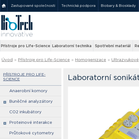
Zastupované společnosti
Technická podpora
Biobary & Biosklady
Přístroje pro Life-Science
Laboratorní technika
Spotřební materiál
Re
Úvod
»
Přístroje pro Life-Science
»
Homogenizace
»
Ultrazvukové
PŘÍSTROJE PRO LIFE-
Laboratorní soniká
SCIENCE
Anaerobní komory
Buněčné analyzátory
CO2 inkubátory
Proteinové interakce
Průtokové cytometry