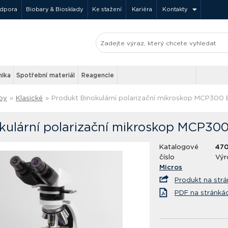
odpora
Biobary & Biosklady
Ke stažení
Kariéra
Kontakty
nika
Spotřební materiál
Reagencie
py
»
Klasické
»
Produkt Binokulární polarizační mikroskop MCP300 
kulární polarizační mikroskop MCP300
Katalogové
470
číslo
Výr
Micros
Produkt na str
PDF na stránká