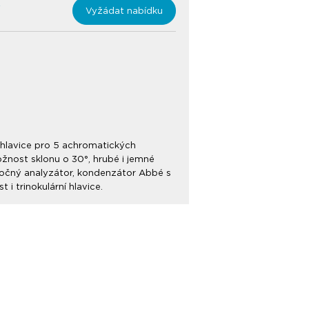
Vyžádat nabídku
, hlavice pro 5 achromatických
ožnost sklonu o 30°, hrubé i jemné
otočný analyzátor, kondenzátor Abbé s
 trinokulární hlavice.