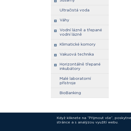
Sušárny
Ultračistá voda
Váhy
Vodní lázně a třepané
vodní lázně
Klimatické komory
Vakuová technika
Horizontálně třepané
inkubátory
Malé laboratorní
přístroje
BioBanking
Když kliknete na “Přijmout vše”, poskytn
stránce a s analýzou využití webu.
In