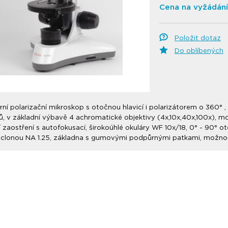
Cena na vyžádání
Položit dotaz
Do oblíbených
rní polarizační mikroskop s otočnou hlavicí i polarizátorem o 360° 
ů, v základní výbavě 4 achromatické objektivy (4x,10x,40x,100x), m
í zaostření s autofokusací, širokoúhlé okuláry WF 10x/18, 0° - 90° 
 clonou NA 1.25, základna s gumovými podpůrnými patkami, možnost i