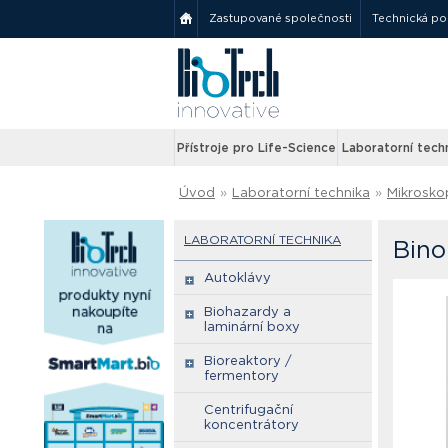
Zastupované společnosti
Technická p
Přístroje pro Life-Science
Laboratorní tech
Úvod
»
Laboratorní technika
»
Mikrosko
LABORATORNÍ TECHNIKA
Bino
Autoklávy
Biohazardy a
laminární boxy
Bioreaktory /
fermentory
Centrifugační
koncentrátory