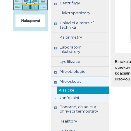
Centrifugy
Elektroporátory
Chladicí a mrazicí
technika
Kalorimetry
Laboratorní
inkubátory
Lyofilizace
Binokulá
objektiv
Mikrobiologie
koaxiáln
irisovou
Mikroskopy
Klasické
Konfokální
Ponorné, chladici a
ohřívací termostaty
Reaktory