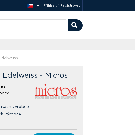
Přihlásit / Registrovat
Edelweiss
 Edelweiss - Micros
101
obce
ánkách výrobce
ch výrobce