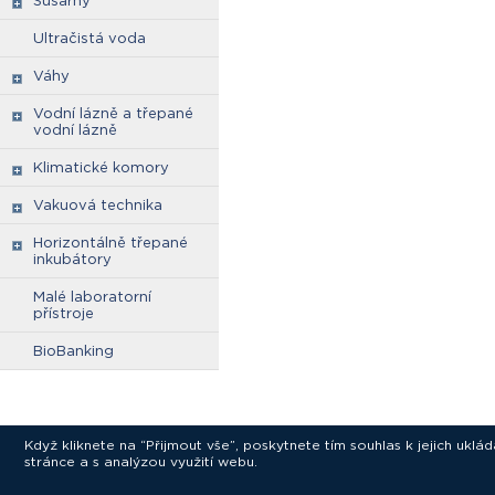
Sušárny
Ultračistá voda
Váhy
Vodní lázně a třepané
vodní lázně
Klimatické komory
Vakuová technika
Horizontálně třepané
inkubátory
Malé laboratorní
přístroje
BioBanking
Když kliknete na “Přijmout vše”, poskytnete tím souhlas k jejich ukl
stránce a s analýzou využití webu.