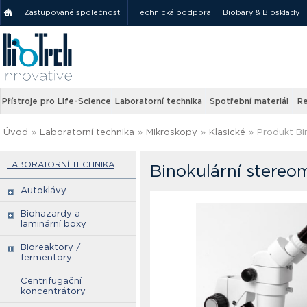
Zastupované společnosti
Technická podpora
Biobary & Biosklady
Přístroje pro Life-Science
Laboratorní technika
Spotřební materiál
Re
Úvod
»
Laboratorní technika
»
Mikroskopy
»
Klasické
»
Produkt Bi
LABORATORNÍ TECHNIKA
Binokulární stereo
Autoklávy
Biohazardy a
laminární boxy
Bioreaktory /
fermentory
Centrifugační
koncentrátory