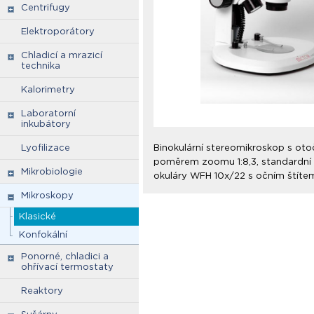
Centrifugy
Elektroporátory
Chladicí a mrazicí
technika
Kalorimetry
Laboratorní
inkubátory
Lyofilizace
Binokulární stereomikroskop s oto
poměrem zoomu 1:8,3, standardní p
Mikrobiologie
okuláry WFH 10x/22 s očním štíte
Mikroskopy
Klasické
Konfokální
Ponorné, chladici a
ohřívací termostaty
Reaktory